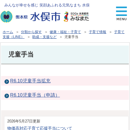
みんなが幸せを感じ 笑顔あふれる元気なまち 水俣
ホーム
＞
分類から探す
＞
健康・福祉・子育て
＞
子育て情報
＞
子育て
支援（LINE）
＞
助成・支援など
＞ 児童手当
児童手当
R6.10児童手当拡充
R6.10児童手当（申請）
2026年5月27日更新
物価高対応子育て応援手当について