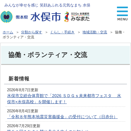
みんなが幸せを感じ 笑顔あふれる元気なまち 水俣
ホーム
＞
分類から探す
＞
くらし・手続き
＞
地域活動・交流
＞ 協働・
ボランティア・交流
協働・ボランティア・交流
新着情報
2026年8月7日更新
水俣市立総合体育館で「2026 ＳＤＧｓ未来都市フェスタ 水
俣市×水俣高校」を開催します！
2026年8月4日更新
「令和８年熊本地震災害義援金」の受付について（日赤分）
2026年7月29日更新