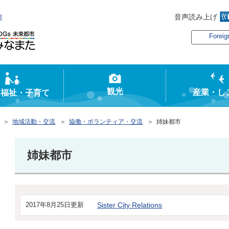
音声読み上げ
俣
Foreig
観光
産業・し
・福祉・子育て
＞
地域活動・交流
＞
協働・ボランティア・交流
＞ 姉妹都市
姉妹都市
2017年8月25日更新
Sister City Relations