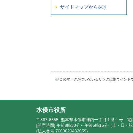
サイトマップから探す
このマークがついているリンクは別ウインド
水俣市役所
〒867-8555 熊本県水俣市陣内一丁目１番１号 電
[開庁時間] 午前8時30分～午後5時15分（土・日
(法人番号 7000020432059)