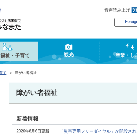
音声読み上げ
俣
Foreig
観光
産業・し
・福祉・子育て
育て
＞ 障がい者福祉
障がい者福祉
新着情報
2026年8月6日更新
「災害専用フリーダイヤル」が開設され