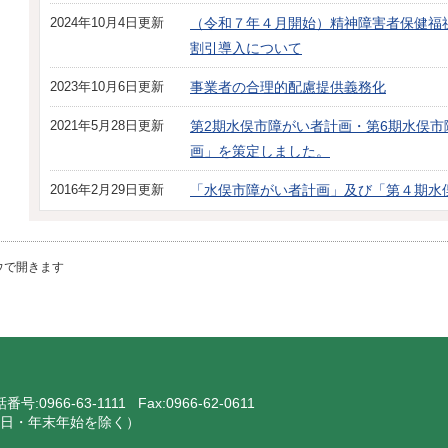
2024年10月4日更新
（令和７年４月開始）精神障害者保健福
割引導入について
2023年10月6日更新
事業者の合理的配慮提供義務化
2021年5月28日更新
第2期水俣市障がい者計画・第6期水俣市
画」を策定しました。
2016年2月29日更新
「水俣市障がい者計画」及び「第４期水
ウで開きます
話番号:
0966-63-1111
Fax:0966-62-0611
・祝日・年末年始を除く）