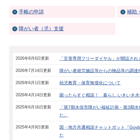
手帳の申請
補助
障がい者（児）支援
2026年8月6日更新
「災害専用フリーダイヤル」が開設され
2026年7月14日更新
障がい者就労施設等からの物品等の調達
2026年6月1日更新
幼児教育・保育無償化について
2026年4月14日更新
困ったらすぐ相談！ 暮らし いきいき水
2025年6月16日更新
「第7期水俣市障がい福祉計画・第3期
た。
2025年4月9日更新
国・地方共通相談チャットボット『Gov
た