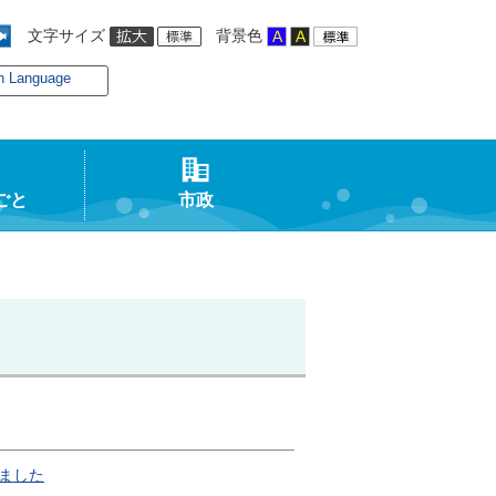
文字サイズ
背景色
n Language
ごと
市政
ました