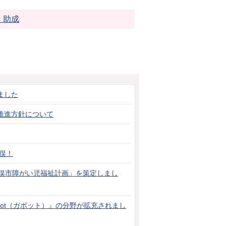
・助成
ました
推進方針について
俣！
水俣市障がい児福祉計画」を策定しまし
bot（ガボット）』の分野が拡充されまし