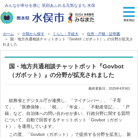
みんなが幸せを感じ 笑顔あふれる元気なまち 水俣
ホーム
＞
分類から探す
＞
くらし・手続き
＞
住所・戸籍・証明書
＞ 国・地方共通相談チャットボット『Govbot（ガボット）』の分野が拡充さ
れました
国・地方共通相談チャットボット『Govbot
（ガボット）』の分野が拡充されました
最終更新日：
2025年4月9日
総務省とデジタル庁が連携し、「マイナンバー」、「子育
て」、「医療保険」、「税」、「年金」、「不動産登記」、「戸
籍」など、自治体への問い合わせが多い、行政分野に関する質問
について、自動で回答するチャットボット「Govbot（ガボッ
ト）」を運用しています。
この度、「Govbot（ガボット）」で提供する分野を拡充し、新