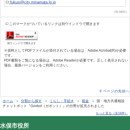
fukusi@city.minamata.lg.jp
（ID:3851）
このマークがついているリンクは別ウインドウで開きます
別ウィンドウで開きます
※資料としてPDFファイルが添付されている場合は、Adobe Acrobat(R)が必要
です。
PDF書類をご覧になる場合は、Adobe Readerが必要です。正しく表示されない
場合、最新バージョンをご利用ください。
ページの先頭へ
ホーム
＞
分類から探す
＞
くらし・手続き
＞
税金
＞ 国・地方共通相談
チャットボット『Govbot（ガボット）』の分野が拡充されました
もっと見る（全16件）
水俣市役所