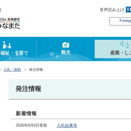
音声読み上げ
俣
Foreig
観光
産業・し
・福祉・子育て
＞
入札・契約
＞ 発注情報
発注情報
新着情報
2026年8月6日更新
入札結果等