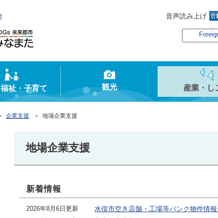
音声読み上げ
俣
Foreig
観光
産業・し
・福祉・子育て
＞
企業支援
＞ 地場企業支援
地場企業支援
新着情報
2026年8月6日更新
水俣市空き店舗・工場等バンク物件情報