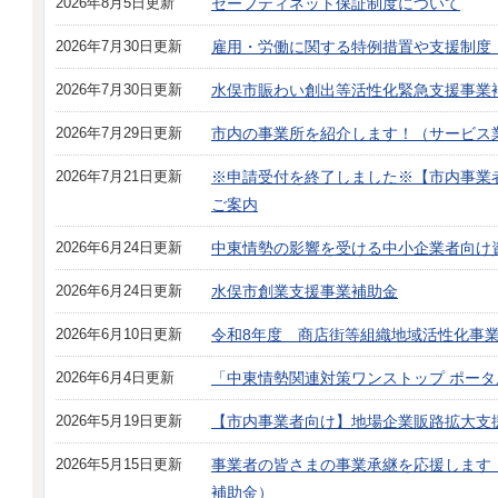
2026年8月5日更新
セーフティネット保証制度について
2026年7月30日更新
雇用・労働に関する特例措置や支援制度
2026年7月30日更新
水俣市賑わい創出等活性化緊急支援事業
2026年7月29日更新
市内の事業所を紹介します！（サービス
2026年7月21日更新
※申請受付を終了しました※【市内事業
ご案内
2026年6月24日更新
中東情勢の影響を受ける中小企業者向け
2026年6月24日更新
水俣市創業支援事業補助金
2026年6月10日更新
令和8年度 商店街等組織地域活性化事
2026年6月4日更新
「中東情勢関連対策ワンストップ ポー
2026年5月19日更新
【市内事業者向け】地場企業販路拡大支
2026年5月15日更新
事業者の皆さまの事業承継を応援します
補助金）