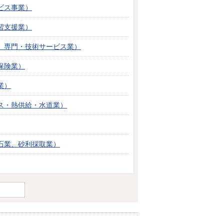
ビス事業）
習支援業）
、専門・技術サービス業）
保険業）
業）
ス・熱供給・水道業）
石業、砂利採取業）