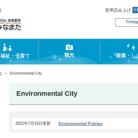
音声読み上げ
俣
Foreig
観光
産業・し
・福祉・子育て
h
＞ Environmental City
Environmental City
2021年7月15日更新
Environmental Policies