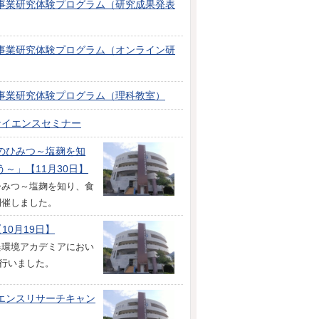
事業研究体験プログラム（研究成果発表
事業研究体験プログラム（オンライン研
事業研究体験プログラム（理科教室）
サイエンスセミナー
のひみつ～塩麹を知
～」【11月30日】
ひみつ～塩麹を知り、食
開催しました。
10月19日】
俣環境アカデミアにおい
を行いました。
エンスリサーチキャン