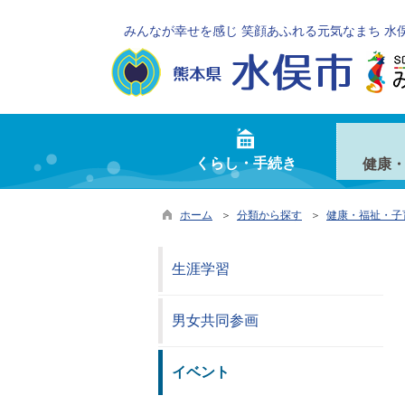
みんなが幸せを感じ 笑顔あふれる元気なまち 水
くらし・手続き
健康
ホーム
＞
分類から探す
＞
健康・福祉・子
生涯学習
男女共同参画
イベント