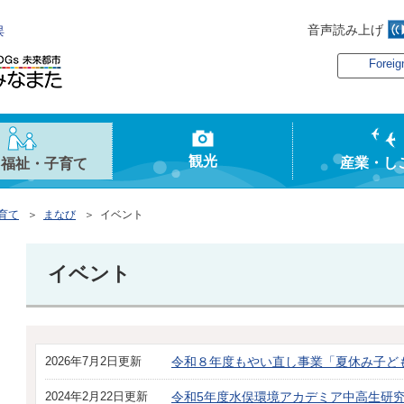
音声読み上げ
俣
Foreig
観光
産業・し
・福祉・子育て
育て
＞
まなび
＞ イベント
イベント
2026年7月2日更新
令和８年度もやい直し事業「夏休み子ど
2024年2月22日更新
令和5年度水俣環境アカデミア中高生研