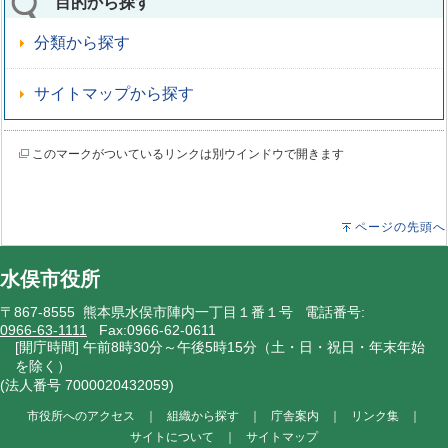
目的から探す
分類から探す
サイトマップから探す
このマークがついているリンクは別ウインドウで開きます
ページの先頭へ
水俣市役所
〒867-8555 熊本県水俣市陣内一丁目１番１号 電話番号:
0966-63-1111
Fax:0966-62-0611
[開庁時間] 午前8時30分～午後5時15分（土・日・祝日・年末年始
を除く）
(法人番号 7000020432059)
市役所へのアクセス
｜
組織から探す
｜
庁舎案内
｜
リンク集
｜
サイトについて
｜
サイトマップ