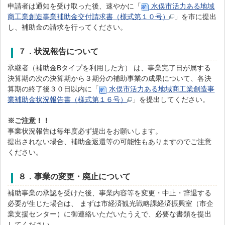
申請者は通知を受け取った後、速やかに「
水俣市活力ある地域
商工業創造事業補助金交付請求書（様式第１０号）
」を市に提出
し、補助金の請求を行ってください。
７．状況報告について
承継者（補助金Bタイプを利用した方） は、事業完了日が属する
決算期の次の決算期から３期分の補助事業の成果について、各決
算期の終了後３０日以内に「
水俣市活力ある地域商工業創造事
業補助金状況報告書（様式第１６号）
」を提出してください。
※ご注意！！
事業状況報告は毎年度必ず提出をお願いします。
提出されない場合、補助金返還等の可能性もありますのでご注意
ください。
８．事業の変更・廃止について
補助事業の承認を受けた後、事業内容等を変更・中止・辞退する
必要が生じた場合は、 まずは市経済観光戦略課経済振興室（市企
業支援センター）に御連絡いただいたうえで、必要な書類を提出
してください。