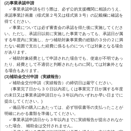
(2)事業承認申請
✓事業承認申請を行う際は、必ず公的支援機関に相談のうえ、
承認事業計画書（様式第２号又は様式第３号）の記載欄に確認を
得てください。
✓事業については必ず審査会の承認を得た後に実施してくださ
い。ただし、承認日以前に実施した事業であっても、承認日が属
する年度内に実施し、かつ補助対象事業費の総額の３分の２に満
たない範囲で支出した経費に係るものについては対象となる場合
があります。
✓補助対象経費として申請された場合でも、使途が不明であっ
たり、経費として不適切と判断されたものに関しては対象外とな
る場合もあります。
(3)補助金交付申請（実績報告）
✓補助金交付申請（実績報告）の締切日は厳守ください。
（事業完了日から３０日以内若しくは事業完了日が属する年度
の末日又は事業承認申請日から３年以内のいずれか早い日までに
提出してください。)
✓備品等の購入にあたっては、必ず領収書等の支払ったことが
明確にわかる書類を準備してください。
✓事業承認申請日から３年以内までに実績報告が提出されなか
った場合、 補助金は交付されません。