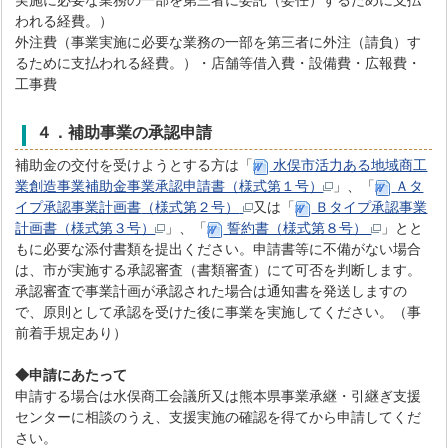
実施に必要な業務の一部を第三者に委託（委任）するために支払
われる経費。）
外注費（事業実施に必要な業務の一部を第三者に外注（請負）す
るために支払われる経費。）・店舗等借入費・設備費・広報費・
工事費
４．補助事業の承認申請
補助金の交付を受けようとする方は「
水俣市活力ある地域商工
業創造事業補助金事業承認申請書（様式第１号）
」、「
Ａタ
イプ承認事業計画書
（様式第２号）
又は「
Ｂタイプ承認事業
計画書（様式第３号）
」、「
誓約書（様式第８号）
」とと
もに必要な添付書類を提出ください。申請書等に不備がない場合
は、市が実施する承認審査（書類審査）にて可否を判断します。
承認審査で事業計画が承認された場合は通知書を発送しますの
で、原則として承認を受けた後に事業を実施してください。（事
前着手規定あり）
◆申請にあたって
申請する場合は水俣商工会議所又は熊本県事業承継・引継ぎ支援
センターに相談のうえ、支援実施の確認を得てから申請してくだ
さい。