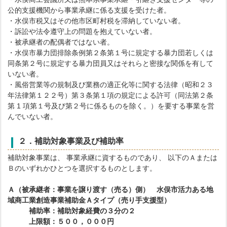
公的支援機関から事業承継に係る支援を受けた者。
・水俣市税又はその他市区町村税を滞納していない者。
・訴訟や法令遵守上の問題を抱えていない者。
・被承継者の配偶者ではない者。
・水俣市暴力団排除条例第２条第１号に規定する暴力団若しくは
同条第２号に規定する暴力団員又はそれらと密接な関係を有して
いない者。
・風俗営業等の規制及び業務の適正化等に関する法律（昭和２３
年法律第１２２号）第３条第１項の規定による許可（同法第２条
第 1 項第１号及び第２号に係るものを除く。）を要する事業を営
んでいない者。
２．補助対象事業及び補助率
補助対象事業は、 事業承継に資するものであり、 以下のＡまたは
Ｂのいずれかひとつを選択するものとします。
Ａ（被承継者：事業を譲り渡す（売る）側） 水俣市活力ある地
域商工業創造事業補助金Ａタイプ（売り手支援型）
補助率：補助対象経費の３分の２
上限額：５００，０００円