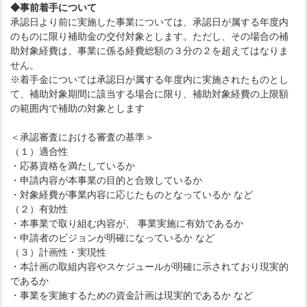
◆事前着手について
承認日より前に実施した事業については、承認日が属する年度内
のものに限り補助金の交付対象とします。ただし、その場合の補
助対象経費は、事業に係る経費総額の３分の２を超えてはなりま
せん。
※着手金については承認日が属する年度内に実施されたものとし
て、補助対象期間に該当する場合に限り、補助対象経費の上限額
の範囲内で補助の対象とします
＜承認審査における審査の基準＞
（１）適合性
・応募資格を満たしているか
・申請内容が本事業の目的と合致しているか
・対象経費が事業内容に応じたものとなっているか など
（２）有効性
・本事業で取り組む内容が、 事業実施に有効であるか
・申請者のビジョンが明確になっているか など
（３）計画性・実現性
・本計画の取組内容やスケジュールが明確に示されており現実的
であるか
・事業を実施するための資金計画は現実的であるか など