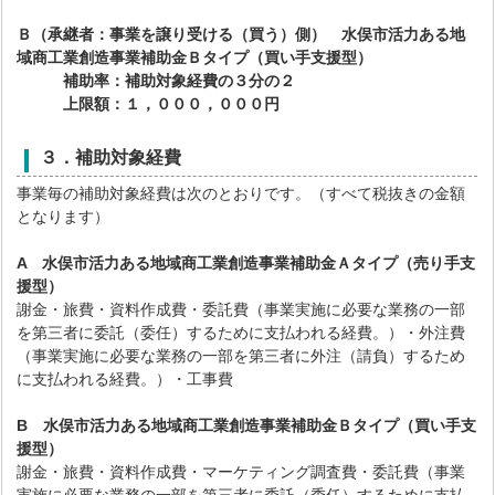
Ｂ（承継者：事業を譲り受ける（買う）側） 水俣市活力ある地
域商工業創造事業補助金Ｂタイプ（買い手支援型）
補助率：補助対象経費の３分の２
上限額：１，０００，０００円
３．補助対象経費
事業毎の補助対象経費は次のとおりです。（すべて税抜きの金額
となります）
A 水俣市活力ある地域商工業創造事業補助金Ａタイプ（売り手支
援型）
謝金・旅費・資料作成費・委託費（事業実施に必要な業務の一部
を第三者に委託（委任）するために支払われる経費。）・外注費
（事業実施に必要な業務の一部を第三者に外注（請負）するため
に支払われる経費。）・工事費
B
水俣市活力ある地域商工業創造事業補助金Ｂタイプ（買い手支
援型）
謝金・旅費・資料作成費・マーケティング調査費・委託費（事業