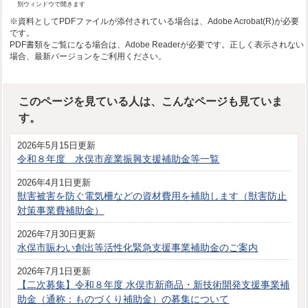
別ウィンドウで開きます
※資料としてPDFファイルが添付されている場合は、Adobe Acrobat(R)が必要
です。
PDF書類をご覧になる場合は、Adobe Readerが必要です。正しく表示されない
場合、最新バージョンをご利用ください。
このページを見ている人は、こんなページも見ていま
す。
2026年5月15日更新
令和８年度 水俣市産業振興支援補助金等一覧
2026年4月1日更新
獣害被害を防ぐ電気柵などの資材費用を補助します（獣害防止
対策事業費補助金）
2026年7月30日更新
水俣市賑わい創出等活性化緊急支援事業補助金のご案内
2026年7月1日更新
【二次募集】令和８年度 水俣市新商品・新技術開発支援事業補
助金（通称：ものづくり補助金）の募集について