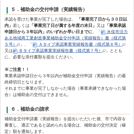
５．補助金の交付申請（実績報告）
承認を受けた事業が完了した場合は、
「事業完了日から３０日以
内」
若しくは
「事業完了日が属する年度の末
日」
又は
「事業承認
申請日から３年以内」のいずれか早い日までに
、「
水俣市活力
ある地域商工業創造事業補助金交付申請（実績報告）書（様式第
５号）
」、「
Ａタイプ承認事業実績報告書（様式第６号）
又は
Ｂタイプ承認事業実績報告書（様式第７号）
」ととも
に、必要な添付書類を提出ください。
※ご注意！！
事業承認申請日から３年以内が補助金交付申請（実績報告）の最
終締切日となります。
それまでに事業が完了しなかった場合（事業承継できなかった場
合）は補助金の交付はできません。
６．補助金の請求
補助金交付申請書（実績報告）を提出いただいた後、市で内容を
審査し、適正であると認められる場合は、補助金の交付決定（確
定）額を通知します。