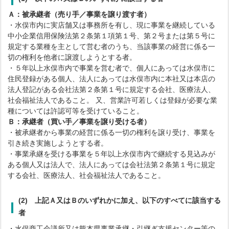
Ａ：被承継者（売り手／事業を譲り渡す者）
・水俣市内に実店舗又は事務所を有し、現に事業を継続している
中小企業信用保険法第２条第１項第１号、第２号または第５号に
規定する業種を主として営む者のうち、当該事業の経営に係る一
切の権利を他者に譲渡しようとする者。
・５年以上水俣市内で事業を営む者で、個人にあっては水俣市に
住民登録がある個人、法人にあっては水俣市内に本社又は本店の
法人登記がある会社法第２条第１号に規定する会社、医療法人、
社会福祉法人であること。 又、営業許可若しくは登録が必要な業
種については許認可等を受けていること。
Ｂ：承継者（買い手／事業を譲り受ける者）
・被承継者から事業の経営に係る一切の権利を譲り受け、事業を
引き続き実施しようとする者。
・事業承継を受ける事業を５年以上水俣市内で継続する見込みが
ある個人又は法人で、法人にあっては会社法第２条第１号に規定
する会社、医療法人、社会福祉法人であること。
(2)
上記Ａ又はＢのいずれかに加え、以下のすべてに該当する
者
・水俣商工会議所又は熊本県事業承継・引継ぎ支援センター等の