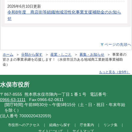
2026年6月10日更新
令和8年度 商店街等組織地域活性化事業支援補助金のお知ら
せ
ページの先頭へ
ホーム
＞
分類から探す
＞
産業・しごと
＞
募集・お知らせ
＞ 事業者の
皆さまの事業承継を応援します！（水俣市活力ある地域商工業創造事業補助
金）
もっと見る（全5件）
水俣市役所
〒867-8555 熊本県水俣市陣内一丁目１番１号 電話番号:
0966-63-1111
Fax:0966-62-0611
[開庁時間] 午前8時30分～午後5時15分（土・日・祝日・年末年始
を除く）
(法人番号 7000020432059)
市役所へのアクセス
｜
組織から探す
｜
庁舎案内
｜
リンク集
｜
サイトについて
｜
サイトマップ