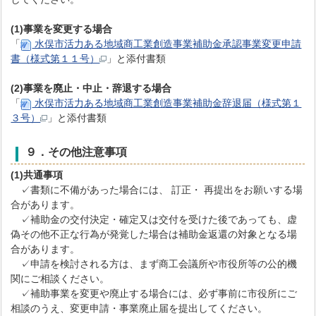
(1)事業を変更する場合
「
水俣市活力ある地域商工業創造事業補助金承認事業変更申請
書（様式第１１号）
」と添付書類
(2)事業を廃止・中止・辞退する場合
「
水俣市活力ある地域商工業創造事業補助金辞退届（様式第１
３号）
」と添付書類
９．その他注意事項
(1)共通事項
✓書類に不備があった場合には、 訂正・ 再提出をお願いする場
合があります。
✓補助金の交付決定・確定又は交付を受けた後であっても、虚
偽その他不正な行為が発覚した場合は補助金返還の対象となる場
合があります。
✓申請を検討される方は、まず商工会議所や市役所等の公的機
関にご相談ください。
✓補助事業を変更や廃止する場合には、必ず事前に市役所にご
相談のうえ、変更申請・事業廃止届を提出してください。