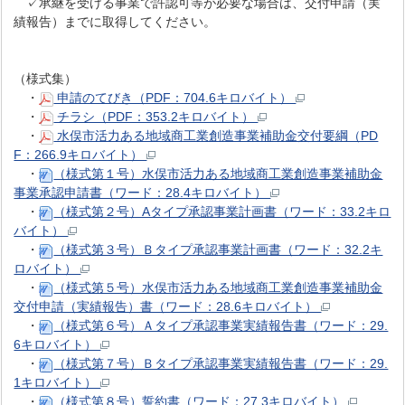
✓承継を受ける事業で許認可等が必要な場合は、交付申請（実
績報告）までに取得してください。
（様式集）
・
申請のてびき（PDF：704.6キロバイト）
・
チラシ（PDF：353.2キロバイト）
・
水俣市活力ある地域商工業創造事業補助金交付要綱（PD
F：266.9キロバイト）
・
（様式第１号）水俣市活力ある地域商工業創造事業補助金
事業承認申請書（ワード：28.4キロバイト）
・
（様式第２号）Aタイプ承認事業計画書（ワード：33.2キロ
バイト）
・
（様式第３号）Ｂタイプ承認事業計画書（ワード：32.2キ
ロバイト）
・
（様式第５号）水俣市活力ある地域商工業創造事業補助金
交付申請（実績報告）書（ワード：28.6キロバイト）
・
（様式第６号）Ａタイプ承認事業実績報告書（ワード：29.
6キロバイト）
・
（様式第７号）Ｂタイプ承認事業実績報告書（ワード：29.
1キロバイト）
・
（様式第８号）誓約書（ワード：27.3キロバイト）