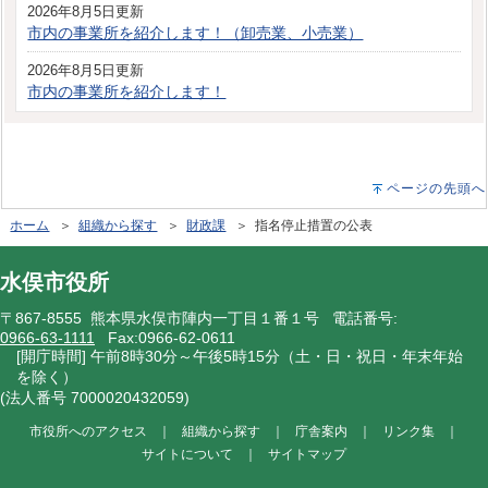
2026年8月5日更新
市内の事業所を紹介します！（卸売業、小売業）
2026年8月5日更新
市内の事業所を紹介します！
ページの先頭へ
ホーム
＞
組織から探す
＞
財政課
＞ 指名停止措置の公表
水俣市役所
〒867-8555 熊本県水俣市陣内一丁目１番１号 電話番号:
0966-63-1111
Fax:0966-62-0611
[開庁時間] 午前8時30分～午後5時15分（土・日・祝日・年末年始
を除く）
(法人番号 7000020432059)
市役所へのアクセス
｜
組織から探す
｜
庁舎案内
｜
リンク集
｜
サイトについて
｜
サイトマップ