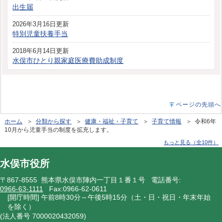
出生届
2026年3月16日更新
特別児童扶養手当
2018年6月14日更新
水俣市ひとり親家庭医療費助成制度
ページの先頭へ
ホーム
＞
分類から探す
＞
健康・福祉・子育て
＞
子育て情報
＞ 令和6年
10月から児童手当の制度を拡充します。
もっと見る（全10件）
水俣市役所
〒867-8555 熊本県水俣市陣内一丁目１番１号 電話番号:
0966-63-1111
Fax:0966-62-0611
[開庁時間] 午前8時30分～午後5時15分（土・日・祝日・年末年始
を除く）
(法人番号 7000020432059)