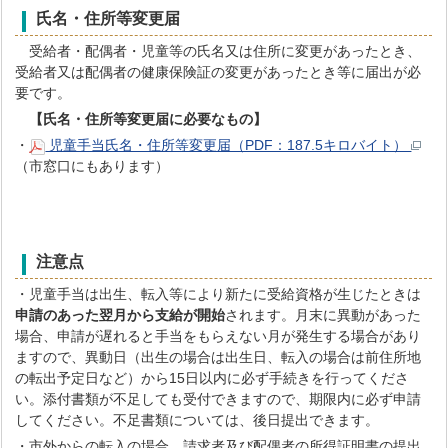
氏名・住所等変更届
受給者・配偶者・児童等の氏名又は住所に変更があったとき、
受給者又は配偶者の健康保険証の変更があったとき等に届出が必
要です。
【氏名・住所等変更届に必要なもの】
・
児童手当氏名・住所等変更届（PDF：187.5キロバイト）
（市窓口にもあります）
注意点
・児童手当は出生、転入等により新たに受給資格が生じたときは
申請のあった翌月から支給が開始
されます。月末に異動があった
場合、申請が遅れると手当をもらえない月が発生する場合があり
ますので、異動日（出生の場合は出生日、転入の場合は前住所地
の転出予定日など）から15日以内に必ず手続きを行ってくださ
い。添付書類が不足しても受付できますので、期限内に必ず申請
してください。不足書類については、後日提出できます。
・市外からの転入の場合、請求者及び配偶者の所得証明書の提出