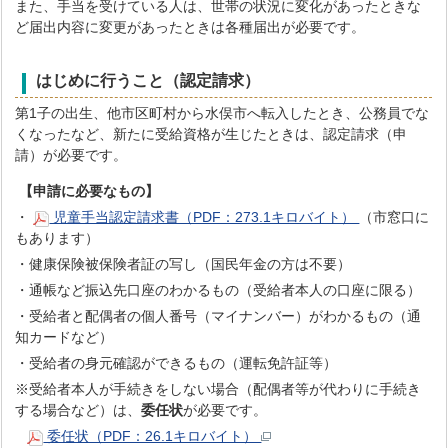
また、手当を受けている人は、世帯の状況に変化があったときな
ど届出内容に変更があったときは各種届出が必要です。
はじめに行うこと（認定請求）
第1子の出生、他市区町村から水俣市へ転入したとき、公務員でな
くなったなど、新たに受給資格が生じたときは、認定請求（申
請）が必要です。
【申請に必要なもの】
・
児童手当認定請求書（PDF：273.1キロバイト）
（市窓口に
もあります）
・健康保険被保険者証の写し（国民年金の方は不要）
・通帳など振込先口座のわかるもの（受給者本人の口座に限る）
・受給者と配偶者の個人番号（マイナンバー）がわかるもの（通
知カードなど）
・受給者の身元確認ができるもの（運転免許証等）
※受給者本人が手続きをしない場合（配偶者等が代わりに手続き
する場合など）は、
委任状
が必要です。
委任状（PDF：26.1キロバイト）