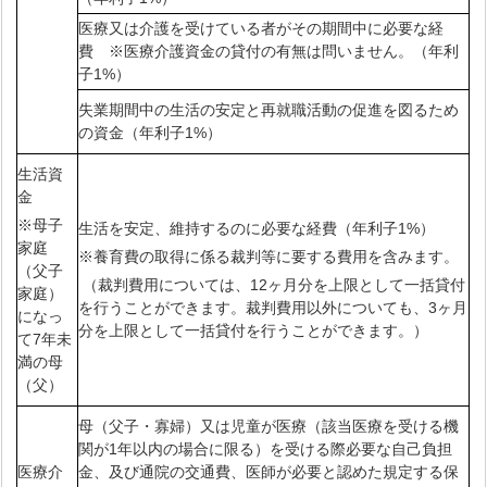
医療又は介護を受けている者がその期間中に必要な経
費 ※医療介護資金の貸付の有無は問いません。（年利
子1%）
失業期間中の生活の安定と再就職活動の促進を図るため
の資金（年利子1%）
生活資
金
※母子
生活を安定、維持するのに必要な経費（年利子1%）
家庭
※養育費の取得に係る裁判等に要する費用を含みます。
（父子
（裁判費用については、12ヶ月分を上限として一括貸付
家庭）
を行うことができます。裁判費用以外についても、3ヶ月
になっ
分を上限として一括貸付を行うことができます。）
て7年未
満の母
（父）
母（父子・寡婦）又は児童が医療（該当医療を受ける機
関が1年以内の場合に限る）を受ける際必要な自己負担
医療介
金、及び通院の交通費、医師が必要と認めた規定する保