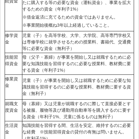
続資金
たに購入する等の必要な資金（運転資金）、事業を拡大
するための資金（年利子1%）
※借金返済に充てるための資金ではありません。
※事業開始後概ね3年以上経過していること。
修学資
児童（子）を高等学校、大学、大学院、高等専門学校又
金
は専修学校に就学させるための授業料、書籍代、交通費
等に必要な資金（無利子）
技能習
母（父子・寡婦）が事業を開始し又は就職するために必
得資金
要な知識技能を習得するのに必要な授業料、教材費に要
する資金（年利子1%）
修業資
児童（子）が事業を開始し又は就職するために必要な知
金
識技能を習得するのに必要な授業料、教材費に要する資
金（無利子）
就職支
母（寡婦）又は児童が就職するのに際して直接必要とす
度資金
る被服、履物等及び通勤用自動車等を購入するのに要す
る資金（年利子1%、児童に係るものは無利子）
生活資
知識技能を習得する間、生活を安定、維持するのに必要
金
な経費 ※技能習得資金の貸付の有無は問いません。
（年利子1%）