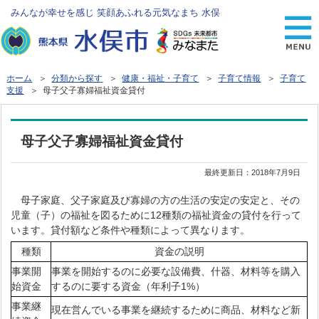
みんなが幸せを感じ 笑顔あふれる元気なまち 水俣
ホーム
＞
分類から探す
＞
健康・福祉・子育て
＞
子育て情報
＞
子育て
支援
＞ 母子父子寡婦福祉資金貸付
母子父子寡婦福祉資金貸付
最終更新日：
2018年7月9日
母子家庭、父子家庭及び寡婦の方の生活の安定の安定と、その
児童（子）の福祉を図るために12種類の福祉資金の貸付を行って
います。貸付額など条件や種類によって異なります。
種類
資金の説明
事業開
事業を開始するのに必要な設備費、什器、材料等を購入
始資金
するのに要する資金（年利子1%）
事業継
現在営んでいる事業を継続するために商品、材料など新