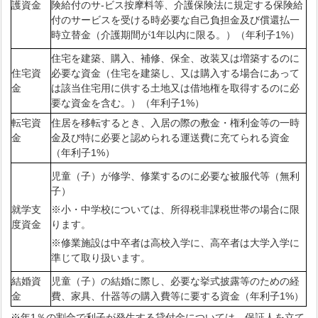
護資金
険給付のサ-ビス按摩料等、介護保険法に規定する保険給
付のサービスを受ける時必要な自己負担金及び償還払一
時立替金（介護期間が1年以内に限る。）（年利子1%）
住宅を建築、購入、補修、保全、改装又は増築するのに
住宅資
必要な資金（住宅を建築し、又は購入する場合にあって
金
は該当住宅用に供する土地又は借地権を取得するのに必
要な資金を含む。）（年利子1%）
転宅資
住居を移転するとき、入居の際の敷金・権利金等の一時
金
金及び特に必要と認められる運送費に充てられる資金
（年利子1%）
児童（子）が修学、修業するのに必要な被服代等（無利
子）
就学支
※小・中学校については、所得税非課税世帯の場合に限
度資金
ります。
※修業施設は中卒者は高校入学に、高卒者は大学入学に
準じて取り扱います。
結婚資
児童（子）の結婚に際し、必要な挙式披露等のための経
金
費、家具、什器等の購入費等に要する資金（年利子1%）
※年1％の割合で利子が発生する貸付金については、保証人を立て