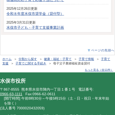
2025年12月26日更新
令和８年度水俣市奨学金（貸付型）
2025年3月31日更新
水俣市子ども・子育て支援事業計画
ページの先頭へ
ホーム
＞
分類から探す
＞
健康・福祉・子育て
＞
子育て情報
＞
子育て
支援
＞
子育てに関する手続き
＞ 母子父子寡婦福祉資金貸付
もっと見る（全11件）
水俣市役所
〒867-8555 熊本県水俣市陣内一丁目１番１号 電話番号:
0966-63-1111
Fax:0966-62-0611
[開庁時間] 午前8時30分～午後5時15分（土・日・祝日・年末年始
を除く）
(法人番号 7000020432059)