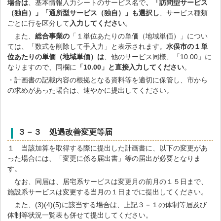
場合は
、基本情報入力シートのサービス名で
、「訪問型サービス
（独自）」「通所型サービス（独自）」も選択し
、サービス種類
ごとに行を区分して
入力してください
。
また、
総合事業の
「１単位あたりの単価（地域単価）」につい
ては、「数式を削除して手入力」と表示されます。
水俣市の１単
位あたりの単価（地域単価）は
、他のサービス同様、「10.00」に
なりますので、同欄に
「10.00」と直接入力してください
。
・計画書の記載内容の根拠となる資料等を適切に保管し、市から
の求めがあった場合は、速やかに提出してください。
３－３ 処遇改善変更等届
１ 当該加算を取得する際に提出した計画書に、以下の変更があ
った場合には、「変更に係る届出書」等の届出が必要となりま
す。
なお、同届は、居宅系サービスは変更月の前月の１５日まで、
施設系サービスは変更する当月の１日までに提出してください。
また、(3)(4)(5)に該当する場合は、上記３－１の体制等届及び
体制等状況一覧表も併せて提出してください。