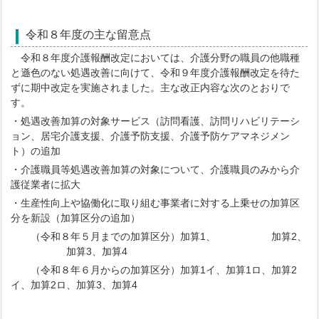
令和８年度の主な留意点
令和８年度介護報酬改定においては、介護分野の職員の他職種
と遜色のない処遇改善に向けて、令和９年度介護報酬改定を待た
ずに期中改定を実施されました。主な改正内容な次のとおりで
す。
・処遇改善加算の対象サービス（訪問看護、訪問リハビリテーシ
ョン、居宅介護支援、介護予防支援、介護予防ケアマネジメン
ト）の追加
・介護職員等処遇改善加算の対象について、介護職員のみから介
護従業者に拡大
・生産性向上や協働化に取り組む事業者に対する上乗せの加算区
分を新設（加算区分の追加）
（令和８年５月までの加算区分）加算1、 加算2、
加算3、加算4
（令和８年６月からの加算区分）加算1イ、加算1ロ、加算2
イ、加算2ロ、加算3、加算4