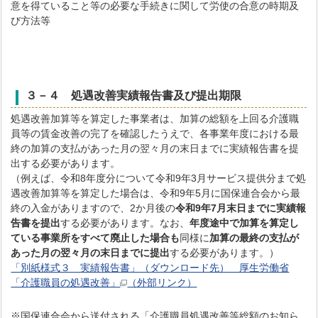
意を得ていること等の必要な手続きに関して労使の合意の時期及
び方法等
３－４ 処遇改善実績報告書及び提出期限
処遇改善加算等を算定した事業者は、加算の総額を上回る介護職
員等の賃金改善の完了を確認したうえで、各事業年度における最
終の加算の支払があった月の翌々月の末日までに実績報告書を提
出する必要があります。
（例えば、令和8年度分について令和9年3月サービス提供分まで処
遇改善加算等を算定した場合は、令和9年5月に国保連合会から最
終の入金がありますので、2か月後の
令和9年7月末日までに実績報
告書を提出
する必要があります。なお、
年度途中で加算を算定し
ている事業所をすべて廃止した場合も
同様に
加算の最終の支払が
あった月の翌々月の末日までに提出
する必要があります。）
「別紙様式３ 実績報告書」（ダウンロード先） 厚生労働省
「介護職員の処遇改善」
（外部リンク）
※国保連合会から送付される「介護職員処遇改善等総額のお知ら