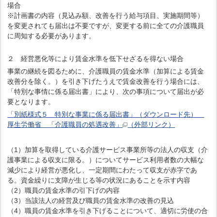
場合
※計画書の内容（見込み額、改善を行う給与項目、実施期間等）
を変更されても届出は不要ですが、変更する前に全ての介護職員
に周知する必要があります。
２ 経営悪化等により賃金水準を低下せざるを得ない場合
事業の継続を図るために、介護職員の賃金水準（加算による賃金
改善分を除く。）を引き下げたうえで賃金改善を行う場合には、
「特別な事情に係る届出書」により、次の事項について届出が必
要となります。
「別紙様式５ 特別な事業に係る届出書」（ダウンロード先）
厚生労働省 「介護職員の処遇改善」
（外部リンク）
（1）加算を取得している介護サービス事業所等の法人の収支（介
護事業による収支に限る。）についてサービス利用者数の大幅な
減少により経営が悪化し、一定期間にわたって収支が赤字であ
る。資金繰りに支障が生じる等の状況にあることを示す内容
（2）職員の賃金水準の引下げの内容
（3）当該法人の経営及び職員の賃金水準の改善の見込
（4）職員の賃金水準を引き下げることについて、適切に労使の合