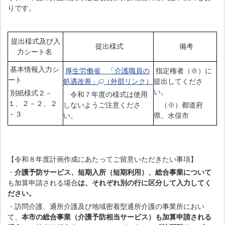
りです。
提出様式及び入
提出様式
備考
力シート名
基本情報入力シ
厚生労働省 「介護職員の
指定権者（※）に
ート
処遇改善」
（外部リンク）
提出してくださ
い。
別紙様式２－
令和７年度の様式は使用
１、２－２、２
しないようご注意くださ
（※）都道府
－３
い。
県、水俣市
【令和８年度計画作成にあたってご留意いただきたい事項】
・
介護予防サービス、短期入所（短期利用）、総合事業について
も加算申請される場合
は、それぞれ別の行に区分して入力してく
ださい。
・訪問介護、通所介護及び地域密着型通所介護の事業所におい
て、
本市の総合事業（介護予防相当サービス）も加算申請される