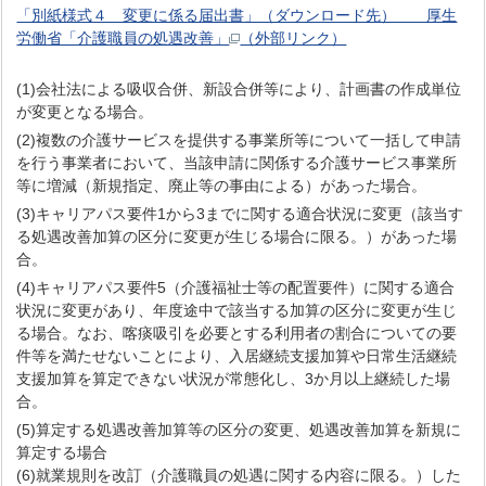
「別紙様式４ 変更に係る届出書」（ダウンロード先） 厚生
労働省「介護職員の処遇改善」
（外部リンク）
(1)会社法による吸収合併、新設合併等により、計画書の作成単位
が変更となる場合。
(2)複数の介護サービスを提供する事業所等について一括して申請
を行う事業者において、当該申請に関係する介護サービス事業所
等に増減（新規指定、廃止等の事由による）があった場合。
(3)キャリアパス要件1から3までに関する適合状況に変更（該当す
る処遇改善加算の区分に変更が生じる場合に限る。）があった場
合。
(4)キャリアパス要件5（介護福祉士等の配置要件）に関する適合
状況に変更があり、年度途中で該当する加算の区分に変更が生じ
る場合。なお、喀痰吸引を必要とする利用者の割合についての要
件等を満たせないことにより、入居継続支援加算や日常生活継続
支援加算を算定できない状況が常態化し、3か月以上継続した場
合。
(5)算定する処遇改善加算等の区分の変更、処遇改善加算を新規に
算定する場合
(6)就業規則を改訂（介護職員の処遇に関する内容に限る。）した