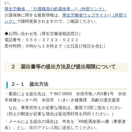
い。
厚生労働省 「介護職員の処遇改善」
（外部リンク）
介護保険に関する最新情報は、
厚生労働省ウェブサイト
（外部リ
ンク）
で随時更新されますので、ご確認ください。
◆お問い合わせ先（厚生労働省相談窓口）
電話番号：０５０－３７３３－０２２２
受付時間：９時から１８時まで（土日及び祝日を含む）
２ 届出書等の提出方法及び提出期限について
２－１ 提出方法
・書面による提出先は、〒867-0005 水俣市牧ノ内3番1号 水俣
市保健センター内 水俣市 いきいき健康課 高齢介護支援室
なお、事業所控えが必要な場合は、書面で2部ご提出ください
（控えの郵送が必要な場合は返信用封筒を同封ください。）
・メールによる提出の場合は、件名を「R8処遇改善○○書（事業者
名）」とし、次のアドレス宛に送信してください。