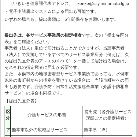
（いきいき健康課代表アドレス） kenko@city.minamata.lg.jp
・電子申請届出システムによる届出も可能です。
いずれの場合も、提出書類は、5年間保存をお願いします。
提出先は、各サービス事業所の指定権者
です。次の「提出先区分
表」をご確認ください。
事業者（法人）単位で届け出ることができますが、当該事業者
（法人）で実施しているすべてのサービス事業所分（例えば、次
の提出先区分表のア～エのすべて）を一括して届け出る場合は、
それぞれの指定権者に届出が必要です。
また、水俣市内の地域密着型サービス事業所であっても、水俣市
以外の市町村からの指定を受けている場合は、当該市町村への届
出も必要です。介護予防・日常生活支援総合事業（介護予防相当
サービス）の場合も同様です。
【提出先区分表】
区
提出先（各介護サービス
介護サービスの形態
分
形態ごとの指定権者）
ア
熊本市以外の広域型サービス
熊本県（※）