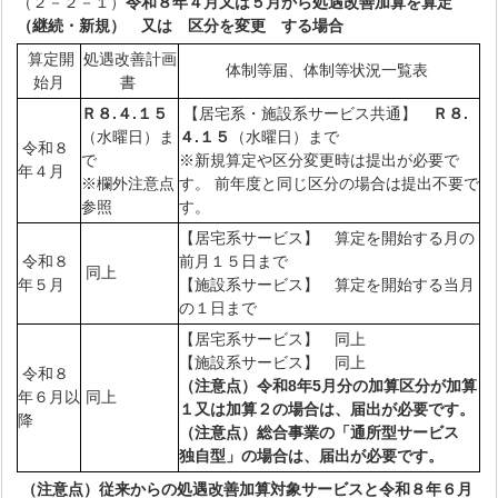
（２－２－１）
令和８年４月又は５月から処遇改善加算を算定
（継続・新規） 又は 区分を変更 する場合
算定開
処遇改善計画
体制等届、体制等状況一覧表
始月
書
Ｒ８.４.１５
【居宅系・施設系サービス共通】
Ｒ８.
（水曜日）ま
４.１５
（水曜日）まで
令和８
で
※新規算定や区分変更時は提出が必要で
年４月
※欄外注意点
す。 前年度と同じ区分の場合は提出不要で
参照
す。
【居宅系サービス】 算定を開始する月の
令和８
前月１５日まで
同上
年５月
【施設系サービス】 算定を開始する当月
の１日まで
【居宅系サービス】 同上
【施設系サービス】 同上
令和８
（注意点）令和8年5月分の加算区分が加算
年６月以
同上
１又は加算２の場合は、届出が必要です。
降
（注意点）総合事業の「通所型サービス
独自型」の場合は、届出が必要です。
（注意点）従来からの処遇改善加算対象サービスと令和８年６月