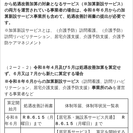
から処遇改善加算の対象となるサービス（※加算新設サービス）
の両方を運営されている事業者の場合は、令和８年６月からの加
算新設サービス事業所も含めて、処遇改善計画書の提出が必要で
す。
※加算新設サービスとは、（介護予防）訪問看護、（介護予防）
訪問リハビリテーション、居宅介護支援、介護予防支援、介護予
防ケアマネジメント
（２ー２－２）
令和８年４月及び５月は処遇改善加算を算定せ
ず、６月又は７月から新たに算定する場合
※令和８年６月からの加算新設サービス
（訪問看護、訪問リハビ
リテーション、居宅介護支援、介護予防支援）
事業所のみ
を運営
する事業者など
算定開
処遇改善計画書
体制等届、体制等状況一覧表
始月
令和８
Ｒ８.６.１５
（月
【居宅系・施設系サービス共通】
Ｒ
年６月
曜日）まで
８.６.１５
（月曜日）まで
【居宅系サービス】 算定を開始する