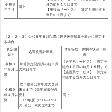
令和８
月の前月１５日まで
同上
年７月
【施設系サービス】 算定を開始する
当月の１日まで
（２－２－３）令和８年８月以降に処遇改善加算を新たに算定す
る場合
算定開
体制等届、体制等状況一覧
処遇改善計画書
始月
表
【居宅系サービス】 算定を
令和８
加算算定開始月の前々月
開始する月の前月１５日まで
年８月以
の末日まで
【施設系サービス】 算定を
降
開始する当月の１日まで
次年度分は前年度の２月
令和９
末日まで【毎年届出が必
年４月以
要】
同上
降
※R9年度（R9.4～R10.
3）分は、R10.2末まで