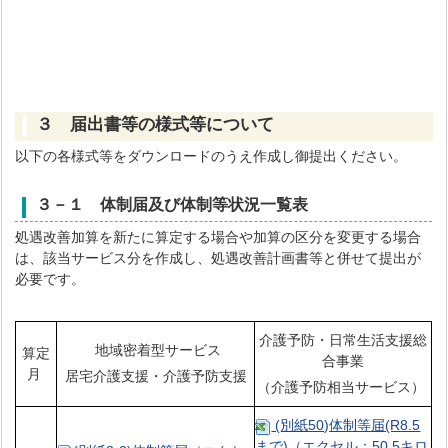
３ 届出書等の様式等について
以下の各様式等をダウンロードのうえ作成し御提出ください。
３－１ 体制届及び体制等状況一覧表
処遇改善加算を新たに算定する場合や加算の区分を変更する場合
は、該当サービス分を作成し、処遇改善計画書等と併せて提出が
必要です。
介護予防・日常生活支援総
地域密着型サービス
算定
合事業
月
居宅介護支援・介護予防支援
（介護予防相当サービス）
(別紙50)体制等届(R8.5
まで)（エクセル：50.5キロ