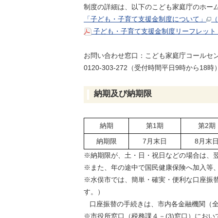
制度の詳細は、以下のこども家庭庁のホー
「子ども・子育て支援金制度について」
（
子ども・子育て支援金制度リーフレット（P
お問い合わせ窓口：こども家庭庁コールセ
0120-303-272（受付時間平日9時から18時
納期及び納期限
納期
第1期
第2期
納期限
7月末日
8月末
※納期限が、土・日・祝日などの場合は、
※また、年の途中で国民健康保険へ加入等
※水俣市では、簡単・確実・便利な口座振
す。）
口座振替の手続きは、市内各金融機関（全
※市役所窓口（税務課４－(3)窓口）にお