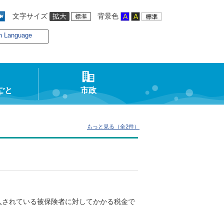
文字サイズ
背景色
n Language
ごと
市政
もっと見る（全2件）
入されている被保険者に対してかかる税金で