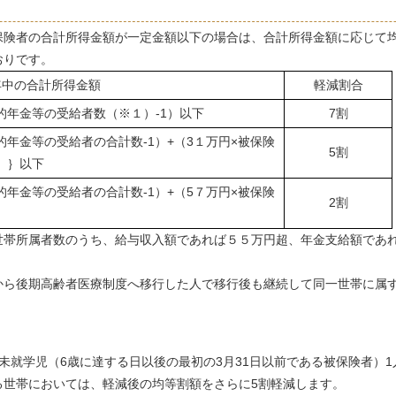
保険者の合計所得金額が一定金額以下の場合は、合計所得金額に応じて
おりです。
年中の合計所得金額
軽減割合
公的年金等の受給者数（※１）-1）以下
7割
公的年金等の受給者の合計数-1）+（3１万円×被保険
5割
）｝以下
公的年金等の受給者の合計数-1）+（5７万円×被保険
2割
世帯所属者数のうち、給与収入額であれば５５万円超、年金支給額であ
から後期高齢者医療制度へ移行した人で移行後も継続して同一世帯に属
未就学児（6歳に達する日以後の最初の3月31日以前である被保険者）
る世帯においては、軽減後の均等割額をさらに5割軽減します。