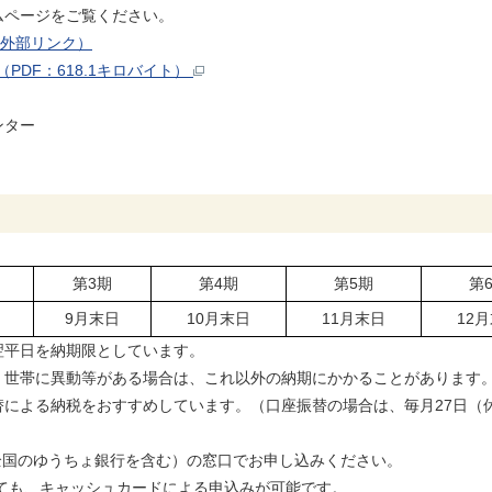
ムページをご覧ください。
外部リンク）
DF：618.1キロバイト）
ンター
）
第3期
第4期
第5期
第
日
9月末日
10月末日
11月末日
12
翌平日を納期限としています。
、世帯に異動等がある場合は、これ以外の納期にかかることがあります
替による納税をおすすめしています。（口座振替の場合は、毎月27日（
国のゆうちょ銀行を含む）の窓口でお申し込みください。
いても、キャッシュカードによる申込みが可能です。