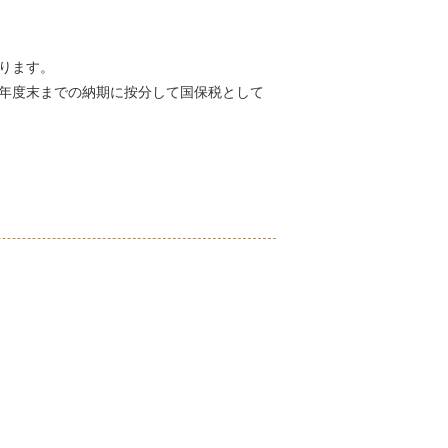
かります。
を年度末までの納期に按分して国保税として