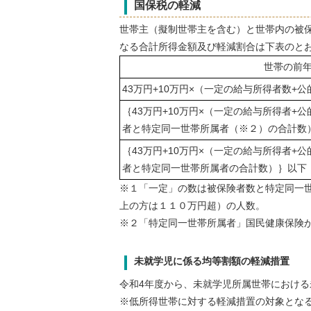
国保税の軽減
世帯主（擬制世帯主を含む）と世帯内の被
なる合計所得金額及び軽減割合は下表のと
世帯の前
43万円+10万円×（一定の給与所得者数+
｛43万円+10万円×（一定の給与所得者+
者と特定同一世帯所属者（※２）の合計数
｛43万円+10万円×（一定の給与所得者+
者と特定同一世帯所属者の合計数）｝以下
※１「一定」の数は被保険者数と特定同一
上の方は１１０万円超）の人数。
※２「特定同一世帯所属者」国民健康保険
未就学児に係る均等割額の軽減措置
令和4年度から、未就学児所属世帯における
※低所得世帯に対する軽減措置の対象とな