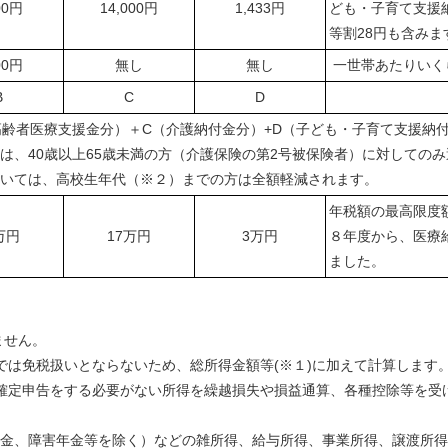
00円
14,000円
1,433円
ども・子育て支援
等割28円も含みま
00円
無し
無し
一世帯あたりいく
B
C
D
高齢者医療支援金分）＋C（介護納付金分）+D（子ども・子育て支援納
は、40歳以上65歳未満の方（介護保険の第2号被保険者）に対しての
いては、高校生年代（※２）までの方は全額軽減されます。
年税額の最高限度
万円
17万円
3万円
８年度から、医療
ました。
ません。
税では免税扱いとならないため、総所得金額等(※１)に加えて計算します
、確定申告をする必要がない所得を繰越損失や損益通算、各種控除等を
年金、障害年金等を除く）などの雑所得、給与所得、事業所得、譲渡所