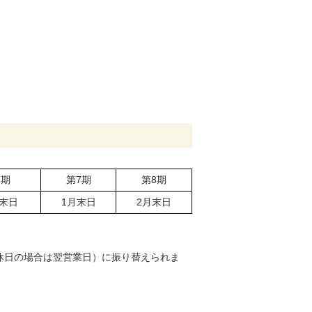
6期
第7期
第8期
月末日
1月末日
2月末日
。
休日の場合は翌営業日）に振り替えられま