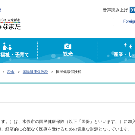
音声読み上げ
俣
Foreig
観光
産業・し
・福祉・子育て
＞
税金
＞
国民健康保険税
＞ 国民健康保険税
す。）は、水俣市の国民健康保険（以下「国保」といいます。）に加
時、経済的に心配なく医療を受けるための貴重な財源となっています。