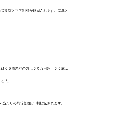
均等割額と平等割額が軽減されます。基準と
れば６５歳未満の方は６０万円超（６５歳以
する人。
1人当たりの均等割額が5割軽減されます。