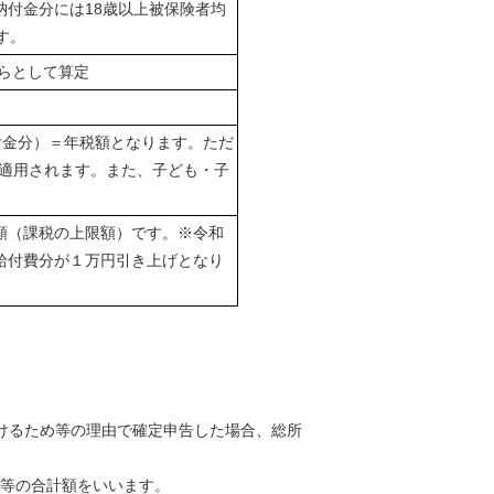
納付金分には18歳以上被保険者均
す。
らとして算定
付金分）＝年税額となります。ただ
み適用されます。また、子ども・子
額（課税の上限額）です。※令和
給付費分が１万円引き上げとなり
。
受けるため等の理由で確定申告した場合、総所
得等の合計額をいいます。