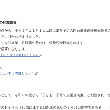
の軽減措置
観点から、令和５年１１月１日以降に出産予定の国民健康保険被保険者
６年１月から始まりました。
うち令和６年１月以降の分だけ、保険税が軽減されます。
が必要になります。
F：781.3キロバイト）
い。
について（内部リンク）
みとして、令和８年度から「子ども・子育て支援金制度」が創設され、
のお子さん（18歳に達する日以後の最初の３月31日以前である者。