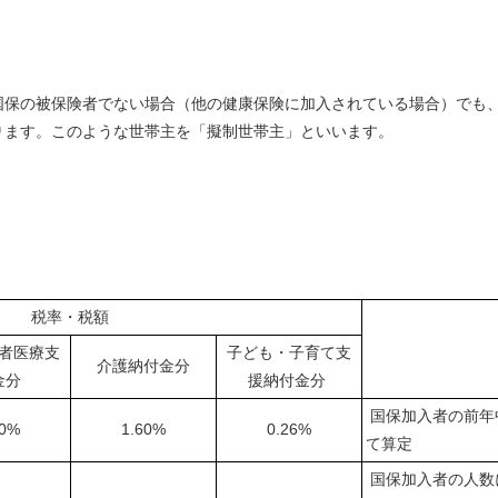
国保の被保険者でない場合（他の健康保険に加入されている場合）でも
ります。このような世帯主を「擬制世帯主」といいます。
税率・税額
者医療支
子ども・子育て支
介護納付金分
金分
援納付金分
国保加入者の前年
70%
1.60%
0.26%
て算定
国保加入者の人数