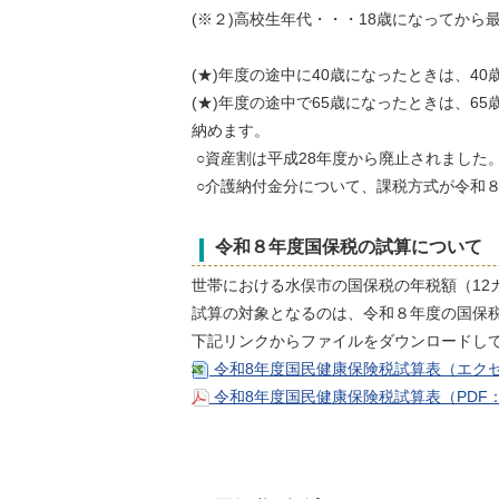
(※２)高校生年代・・・18歳になってから
(★)年度の途中に40歳になったときは、
(★)年度の途中で65歳になったときは、
納めます。
○資産割は平成28年度から廃止されました
○介護納付金分について、課税方式が令和
令和８年度国保税の試算について
世帯における水俣市の国保税の年税額（12
試算の対象となるのは、令和８年度の国保
下記リンクからファイルをダウンロードし
令和8年度国民健康保険税試算表（エクセ
令和8年度国民健康保険税試算表（PDF：