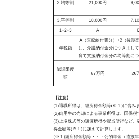
2.均等割
21,000円
9,0
3.平等割
18,000円
7,1
1+2+3
A
A（医療給付費分）+B（後期
年税額
し、介護納付金分につきまして
育て支援納付金分の均等割につ
賦課限度
67万円
26
額
【注意】
(1)退職所得は、総所得金額等(※１)に含み
(2)肉用牛の売却による事業所得は、国保
(3)上場株式等の譲渡所得や配当所得など
得金額等(※１)に加えて計算します。
(※１)総所得金額等・・・公的年金（遺族