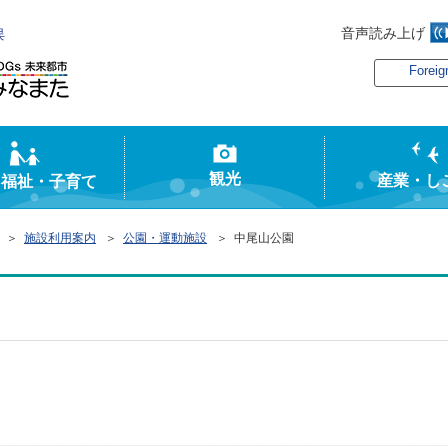
音声読み上げ
俣
Foreig
観光
産業・し
・福祉・子育て
＞
施設利用案内
＞
公園・運動施設
＞ 中尾山公園