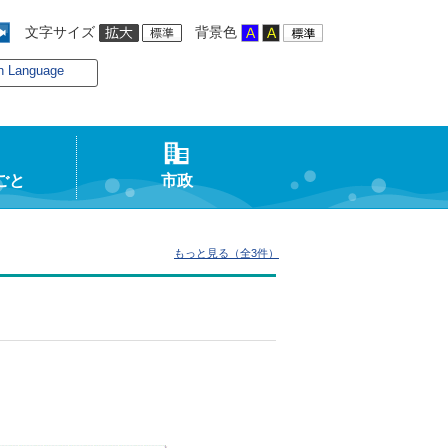
文字サイズ
背景色
n Language
ごと
市政
もっと見る（全3件）