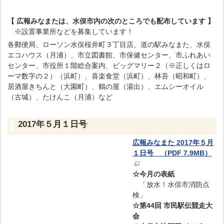
【 広報みなまたは、水俣市内の次のところでも配布しています 】
※設置事業所などを募集しています！
各郵便局、ローソン水俣桜井町３丁目店、道の駅みなまた、水俣
エコハウス（月浦）、市立図書館、市保健センター、市ふれあい
センター、市役所１階総合案内、ビッグマリー２（※正しくはロ
ーマ数字の２）（浜町）、喜楽食堂（浜町）、林吾（昭和町）、
居酒屋きちんと（大園町）、鶴の屋（湯出）、エムシーオイル
（古城）、たけんこ（月浦）など
2017年５月１日号
広報みなまた 2017年５月
１日号 （PDF 7.9MB）
☆今月の表紙
「放水！水俣市消防点
検」
☆第44回 市民駅伝競走大
会