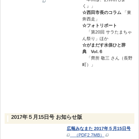
く』」
☆西田市長のコラム
「東
奔西走」
☆フォトリポート
「第20回 サラたまちゃ
ん祭り」ほか
☆がまだす水俣ひと辞
典 Vol.６
「齊所 敬三 さん（長野
町）」
2017年５
月15日号 お知らせ版
広報みなまた 2017年５月15日号
（PDF2.7MB）