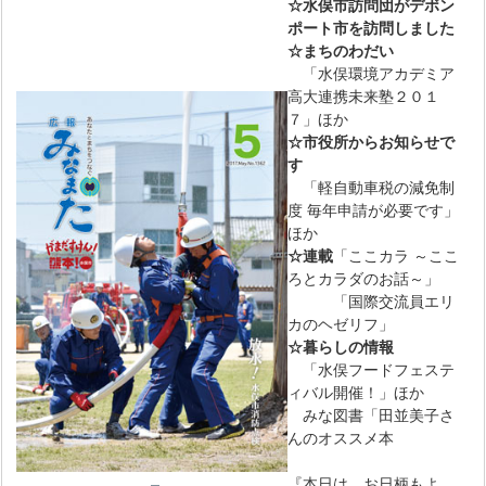
☆水俣市訪問団がデボン
ポート市を訪問しました
☆まちのわだい
「水俣環境アカデミア
高大連携未来塾２０１
７」ほか
☆市役所からお知らせで
す
「軽自動車税の減免制
度 毎年申請が必要です」
ほか
☆連載
「ここカラ ～ここ
ろとカラダのお話～」
「国際交流員エリ
カのヘゼリフ」
☆暮らしの情報
「水俣フードフェステ
ィバル開催！」ほか
みな図書「田並美子さ
んのオススメ本
『本日は、お日柄もよ