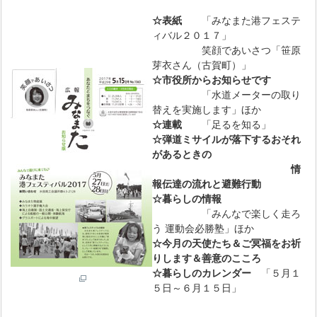
☆表紙
「みなまた港フェステ
ィバル２０１７」
笑顔であいさつ「笹原
芽衣さん（古賀町）」
☆市役所からお知らせです
「水道メーターの取り
替えを実施します」ほか
☆連載
「足るを知る」
☆弾道ミサイルが落下するおそれ
があるときの
情
報伝達の流れと避難行動
☆暮らしの情報
「みんなで楽しく走ろ
う 運動会必勝塾」ほか
☆今月の天使たち＆ご冥福をお祈
りします＆善意のこころ
☆暮らしのカレンダー
「５月１
５日～６月１５日」