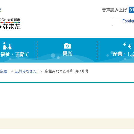
音声読み上げ
俣
Foreig
観光
産業・し
・福祉・子育て
広聴
＞
広報みなまた
＞ 広報みなまた令和8年7月号