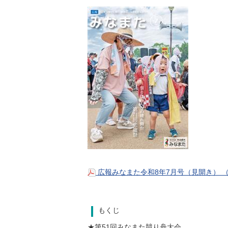
広報みなまた令和8年7月号（見開き） （P
もくじ
★第51回みなまた競り舟大会