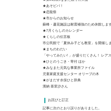
★あそビバ！
★恋龍祭
★市からのお知らせ
蘇峰・蘆花施設は耐震補強のため休館します
★7月くらしのカレンダー
★くらしの伝言板
市公民館で「夏休み子ども教室」を開催しま
★まちのわだい
「やってみたい! 」が盛りだくさん！ レア
★ひとのうごき・寄付 ほか
★みなまた元気な事業所ファイル
児童家庭支援センター オリーブの木
★がまだす水俣ひと辞典
濱納 亜里沙さん
お詫びと訂正
記事に次のとおり誤りがありました。