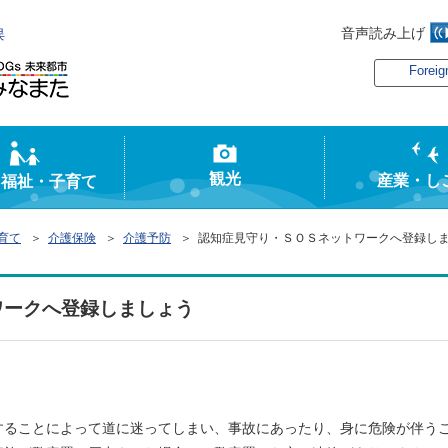
音声読み上げ
俣
Foreig
観光
産業・し
・福祉・子育て
育て
＞
介護保険
＞
介護予防
＞ 認知症見守り・ＳＯＳネットワークへ登録し
ワークへ登録しましょう
ることによって道に迷ってしまい、事故にあったり、身に危険が伴う