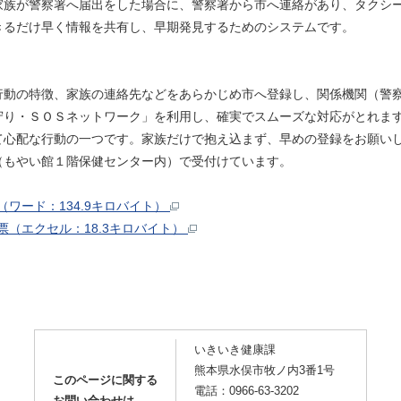
族が警察署へ届出をした場合に、警察署から市へ連絡があり、タクシ
きるだけ早く情報を共有し、早期発見するためのシステムです。
動の特徴、家族の連絡先などをあらかじめ市へ登録し、関係機関（警
守り・ＳＯＳネットワーク」を利用し、確実でスムーズな対応がとれま
心配な行動の一つです。家族だけで抱え込まず、早めの登録をお願い
もやい館１階保健センター内）で受付けています。
ワード：134.9キロバイト）
（エクセル：18.3キロバイト）
いきいき健康課
熊本県水俣市牧ノ内3番1号
このページに関する
電話：0966-63-3202
お問い合わせは