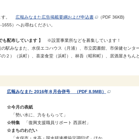
。
います。
広報みなまた広告掲載要綱および申込書
（PDF 36KB)
-1655）へお尋ねください。
でも配布しています 】
※設置事業所などを募集しています！
道の駅みなまた、水俣エコハウス（月浦）、市立図書館、市保健センタ
字の２）（浜町）、喜楽食堂（浜町）、林吾（昭和町）、居酒屋きちん
広報みなまた 2016年８月合併号 （PDF 8.9MB）
☆今月の表紙
「勢い水に、力をもらって」
☆特集
「復興支援職員リポート 西原村」
☆まちのわだい
「水俣市・水高・国水研連携協定調印式」ほか