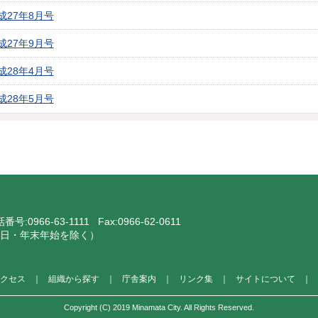
27年8月号
27年9月号
28年4月号
28年5月号
話番号:
0966-63-1111
Fax:0966-62-0611
・祝日・年末年始を除く）
クセス
｜
組織から探す
｜
庁舎案内
｜
リンク集
｜
サイトについて
｜
Copyright (C) 2019 Minamata City. All Rights Reserved.