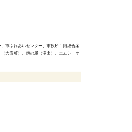
ー、市ふれあいセンター、市役所１階総合案
と（大園町）、鶴の屋（湯出）、エムシーオ