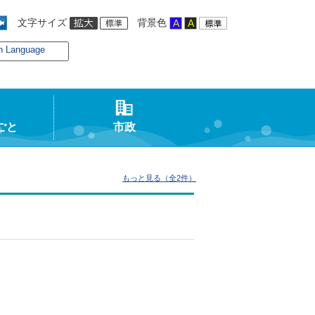
文字サイズ
背景色
n Language
ごと
市政
もっと見る（全2件）