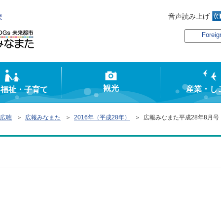
音声読み上げ
俣
Foreig
観光
産業・し
・福祉・子育て
広聴
＞
広報みなまた
＞
2016年（平成28年）
＞ 広報みなまた平成28年8月号