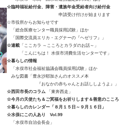
☆臨時福祉給付金、障害・遺族年金受給者向け給付金
申請受け付けが始まります
☆市役所からお知らせです
「総合医療センター職員採用試験」ほか
「国際交流員エリカ・エグナーの『ヘゼリフ』」
☆連載
「ここカラ ～こころとカラダのお話～」
「こんにちは！ 水俣市消費生活センターです」
☆暮らしの情報
「水俣市社会福祉協議会職員採用試験」ほか
みな図書「豊永沙耶加さんのオススメ本
『おなかの赤ちゃんとお話ししようよ』」
☆西田市長のコラム
「東奔西走」
☆今月の天使たち＆ご冥福をお祈りします＆善意のこころ
☆暮らしのカレンダー「８月１５日～９月１６日」
☆水俣にこの人あり Vol.99
「水俣市自治会長会」