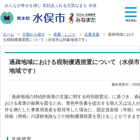
みんなが幸せを感じ 笑顔あふれる元気なまち 水俣
ホーム
＞
分類から探す
＞
産業・しごと
＞
企業支援
＞ 過疎地域におけ
る税制優遇措置について（水俣市は対象地域です）
過疎地域における税制優遇措置について（水俣市
地域です）
最終更新日：
202
「過疎地域の持続的発展の支援に関する特別措置法」に基づき、過
おける産業の振興を図るため、青色申告書を提出する個人又は法人
件を満たした事業用資産を取得等した場合に、固定資産税（市税）
得税（県税）の課税免除などの税制優遇措置を受けることができま
支援措置