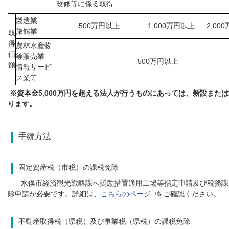
改修等に係る取得
製造業
500万円以上
1,000万円以上
2,00
旅館業
取
得
農林水産物
価
等販売業
500万円以上
額
情報サービ
ス業等
※資本金5,000万円を超える法人が行うものにあっては、新設また
ります。
手続方法
固定資産税（市税）の課税免除
水俣市経済観光戦略課へ奨励措置適用工場等指定申請及び税務課
除申請が必要です。詳細は、
こちらのページ
をご確認ください。
不動産取得税（県税）及び事業税（県税）の課税免除