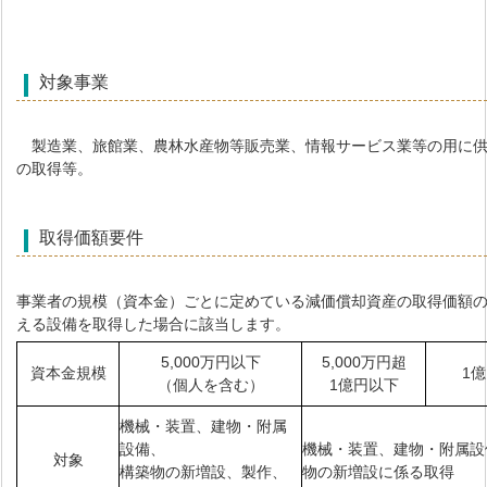
対象事業
製造業、旅館業、農林水産物等販売業、情報サービス業等の用に供
の取得等。
取得価額要件
事業者の規模（資本金）ごとに定めている減価償却資産の取得価額
える設備を取得した場合に該当します。
5,000万円以下
5,000万円超
資本金規模
1
（個人を含む）
1億円以下
機械・装置、建物・附属
設備、
機械・装置、建物・附属設
対象
構築物の新増設、製作、
物の新増設に係る取得