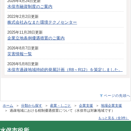
2026年4月24日更新
水俣市融資制度のご案内
2022年2月2日更新
株式会社みなまた環境テクノセンター
2025年11月28日更新
企業立地条例優遇措置のご案内
2026年8月7日更新
災害情報一覧
2026年5月8日更新
水俣市過疎地域持続的発展計画（R8～R12）を策定しました。
ページの先頭へ
ホーム
＞
分類から探す
＞
産業・しごと
＞
企業支援
＞
地場企業支援
＞ 過疎地域における税制優遇措置について（水俣市は対象地域です）
もっと見る（全3件）
水俣市役所