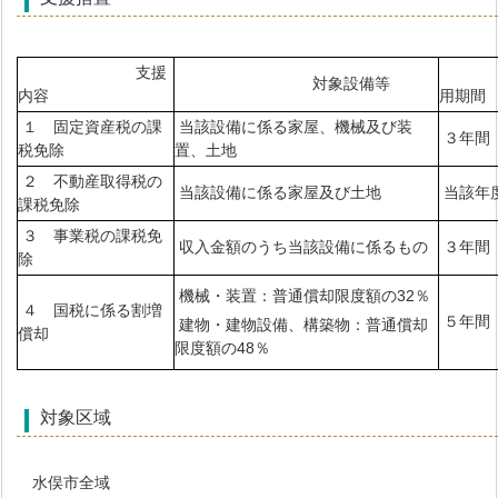
支援
対象設備等
内容
用期間
１ 固定資産税の課
当該設備に係る家屋、機械及び装
３年間
税免除
置、土地
２ 不動産取得税の
当該設備に係る家屋及び土地
当該年
課税免除
３ 事業税の課税免
収入金額のうち当該設備に係るもの
３年間
除
機械・装置：普通償却限度額の32％
４ 国税に係る割増
５年間
建物・建物設備、構築物：普通償却
償却
限度額の48％
対象区域
水俣市全域