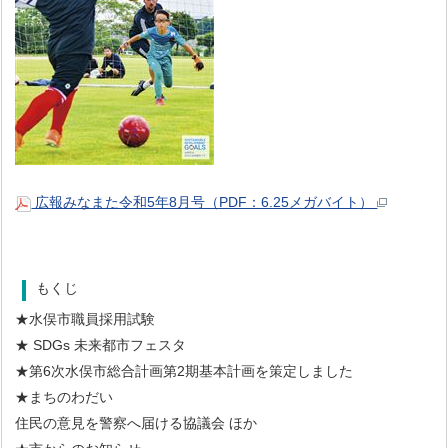
広報みなまた令和5年8月号（PDF：6.25メガバイト）
もくじ
★水俣市職員採用試験
★ SDGs 未来都市フェスタ
★第6次水俣市総合計画第2期基本計画を策定しました
★まちのわだい
住民の意見を警察へ届ける協議会 ほか