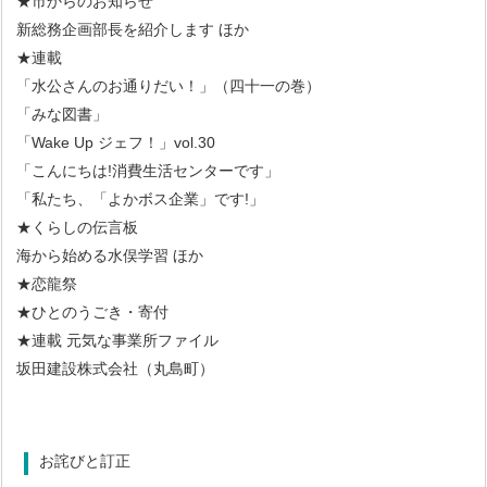
★市からのお知らせ
新総務企画部長を紹介します ほか
★連載
「水公さんのお通りだい！」（四十一の巻）
「みな図書」
「Wake Up ジェフ！」vol.30
「こんにちは!消費生活センターです」
「私たち、「よかボス企業」です!」
★くらしの伝言板
海から始める水俣学習 ほか
★恋龍祭
★ひとのうごき・寄付
★連載 元気な事業所ファイル
坂田建設株式会社（丸島町）
お詫びと訂正