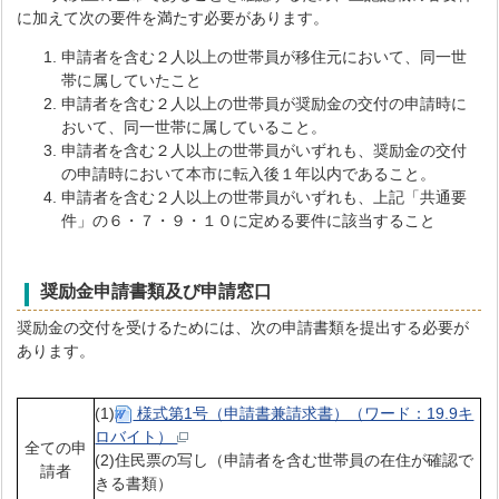
に加えて次の要件を満たす必要があります。
申請者を含む２人以上の世帯員が移住元において、同一世
帯に属していたこと
申請者を含む２人以上の世帯員が奨励金の交付の申請時に
おいて、同一世帯に属していること。
申請者を含む２人以上の世帯員がいずれも、奨励金の交付
の申請時において本市に転入後１年以内であること。
申請者を含む２人以上の世帯員がいずれも、上記「共通要
件」の６・７・９・１０に定める要件に該当すること
奨励金申請書類及び申請窓口
奨励金の交付を受けるためには、次の申請書類を提出する必要が
あります。
(1)
様式第1号（申請書兼請求書）（ワード：19.9キ
ロバイト）
全ての申
(2)住民票の写し（申請者を含む世帯員の在住が確認で
請者
きる書類）