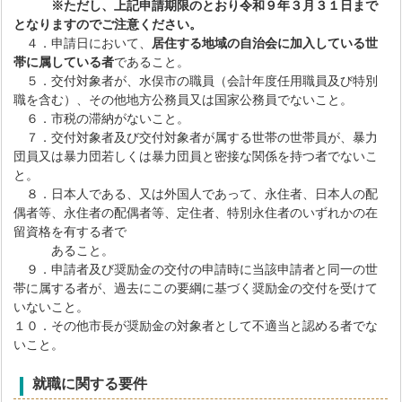
※ただし、上記
申請期限のとおり令和９年３月３１日まで
となりますのでご注意ください。
４．申請日において、
居住する地域の自治会に加入している世
帯に属している者
であること。
５．交付対象者が、水俣市の職員（会計年度任用職員及び特別
職を含む）、その他地方公務員又は国家公務員でないこと。
６．市税の滞納がないこと。
７．交付対象者及び交付対象者が属する世帯の世帯員が、暴力
団員又は暴力団若しくは暴力団員と密接な関係を持つ者でないこ
と。
８．日本人である、又は外国人であって、永住者、日本人の配
偶者等、永住者の配偶者等、定住者、特別永住者のいずれかの在
留資格を有する者で
あること。
９．申請者及び奨励金の交付の申請時に当該申請者と同一の世
帯に属する者が、過去にこの要綱に基づく奨励金の交付を受けて
いないこと。
１０．その他市長が奨励金の対象者として不適当と認める者でな
いこと。
就職に関する要件