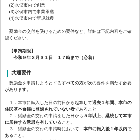
(2)水俣市内で創業
(3)水俣市内で事業承継
(4)水俣市内で新規就農
奨励金の交付を受けるための要件など、詳細は下記内容をご確
認ください。
【申請期限】
令和９年３月３１日 １７時まで（必着）
共通要件
奨励金を申請しようとする
すべての方
が次の要件を満たす必要
があります。
１．本市に転入した日の前日から起算して
過去１年間、本市の
住民基本台帳に登録されていない者
であること
２．奨励金の交付の申請をした日から
５年以上、継続して本市
に居住する意思を有している
こと。
３．奨励金の交付の申請時において、
本市に
転入後１年以内
で
あること。