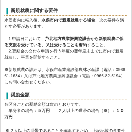
新規就農に関する要件
水俣市内に転入後、
水俣市内で新規就農する場合
、次の要件を満
たす必要があります。
1.申請日において、
芦北地方農業振興協議会から新規就農に係
る支援を受けている、又は受けることを誓約
すること。
2.奨励金の交付を申請を行う年度の翌年度末までに市内で新規
就農し、事業を開始すること。
※新規就農の詳細は、水俣市産業建設部農林水産課（電話：0966-
61-1634）又は芦北地方農業振興協議会（電話：0966-82-5194）
にお問い合わせください。
奨励金額
各区分ごとの奨励金額は次のとおりです。
単身者の場合：
５万円
２人以上の世帯の場合（※）：
１０
万円
※２人以上の世帯であることを確認するため、上記記載の各要件