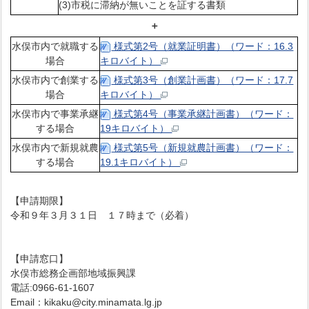
(3)市税に滞納が無いことを証する書類
＋
水俣市内で就職する
様式第2号（就業証明書）（ワード：16.3
場合
キロバイト）
水俣市内で創業する
様式第3号（創業計画書）（ワード：17.7
場合
キロバイト）
水俣市内で事業承継
様式第4号（事業承継計画書）（ワード：
する場合
19キロバイト）
水俣市内で新規就農
様式第5号（新規就農計画書）（ワード：
する場合
19.1キロバイト）
【申請期限】
令和９年３月３１日 １７時まで（必着）
【申請窓口】
水俣市総務企画部地域振興課
電話:0966-61-1607
Email：kikaku@city.minamata.lg.jp