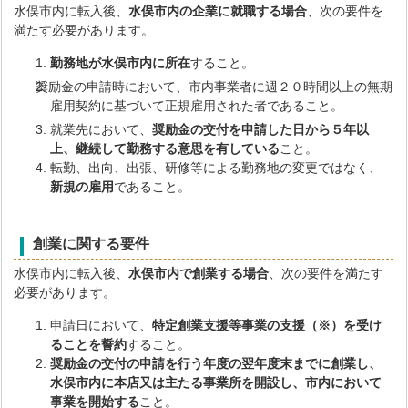
水俣市内に転入後、
水俣市内の企業に就職する場合
、次の要件を
満たす必要があります。
勤務地が水俣市内に所在
すること。
奨励金の申請時において、市内事業者に週２０時間以上の無期
雇用契約に基づいて正規雇用された者であること。
就業先において、
奨励金の交付を申請した日から５年以
上、継続して勤務する意思を有している
こと。
転勤、出向、出張、研修等による勤務地の変更ではなく、
新規の雇用
であること。
創業に関する要件
水俣市内に転入後、
水俣市内で創業する場合
、次の要件を満たす
必要があります。
申請日において、
特定創業支援等事業の支援（※）を受け
ることを誓約
すること。
奨励金の交付の申請を行う年度の翌年度末までに創業し、
水俣市内に本店又は主たる事業所を開設し、市内において
事業を開始する
こと。