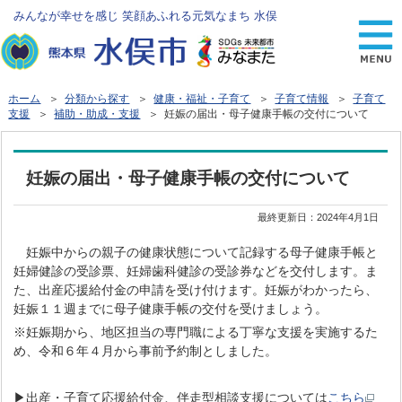
みんなが幸せを感じ 笑顔あふれる元気なまち 水俣
ホーム
＞
分類から探す
＞
健康・福祉・子育て
＞
子育て情報
＞
子育て
支援
＞
補助・助成・支援
＞ 妊娠の届出・母子健康手帳の交付について
妊娠の届出・母子健康手帳の交付について
最終更新日：
2024年4月1日
妊娠中からの親子の健康状態について記録する母子健康手帳と
妊婦健診の受診票、妊婦歯科健診の受診券などを交付します。ま
た、出産応援給付金の申請を受け付けます。妊娠がわかったら、
妊娠１１週までに母子健康手帳の交付を受けましょう。
※妊娠期から、地区担当の専門職による丁寧な支援を実施するた
め、令和６年４月から事前予約制としました。
▶出産・子育て応援給付金、伴走型相談支援については
こちら