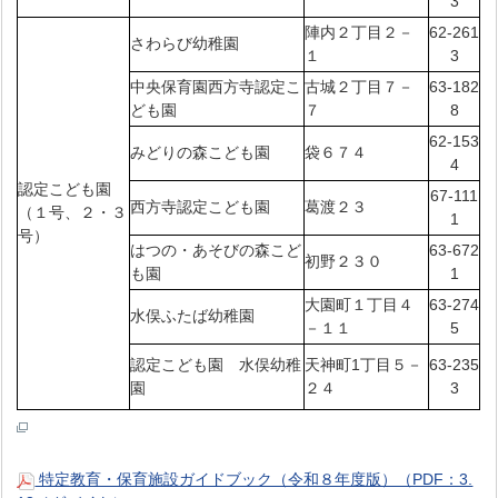
3
陣内２丁目２－
62-261
さわらび幼稚園
１
3
中央保育園西方寺認定こ
古城２丁目７－
63-182
ども園
７
8
62-153
みどりの森こども園
袋６７４
4
認定こども園
67-111
西方寺認定こども園
葛渡２３
（１号、２・３
1
号）
はつの・あそびの森こど
63-672
初野２３０
も園
1
大園町１丁目４
63-274
水俣ふたば幼稚園
－１１
5
認定こども園 水俣幼稚
天神町1丁目５－
63-235
園
２４
3
特定教育・保育施設ガイドブック（令和８年度版）（PDF：3.