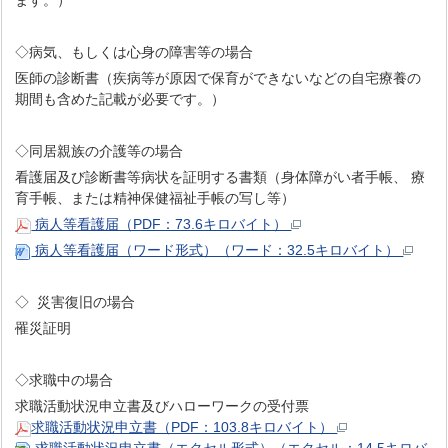
ます。）
◇病気、もしくは心身の障害等の場合
医師の診断書（疾病等が原因で保育ができないなどの自宅療養の
期間も含めた記載が必要です。）
◇同居親族の介護等の場合
看護届及び診断書等病状を証明する書類（身体障がい者手帳、 療
育手帳、または精神保健福祉手帳の写し等）
病人等看護届（PDF：73.6キロバイト）
病人等看護届（ワード形式）（ワード：32.5キロバイト）
◇ 災害復旧の場合
罹災証明
◇求職中の場合
求職活動状況申立書及びハローワークの受付票
求職活動状況申立書（PDF：103.8キロバイト）