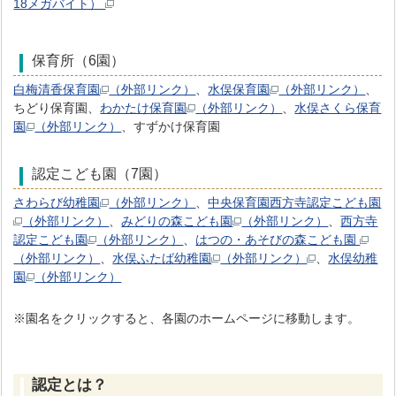
18メガバイト）
保育所（6園）
白梅清香保育園
（外部リンク）
、
水俣保育園
（外部リンク）
、
ちどり保育園、
わかたけ保育園
（外部リンク）
、
水俣さくら保育
園
（外部リンク）
、すずかけ保育園
認定こども園（7園）
さわらび幼稚園
（外部リンク）
、
中央保育園西方寺認定こども園
（外部リンク）
、
みどりの森こども園
（外部リンク）
、
西方寺
認定こども園
（外部リンク）
、
はつの・あそびの森こども園
（外部リンク）
、
水俣ふたば幼稚園
（外部リンク）
、
水俣幼稚
園
（外部リンク）
※園名をクリックすると、各園のホームページに移動します。
認定とは？