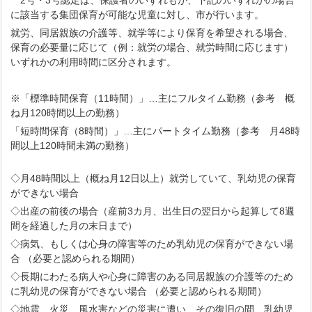
2号・3号認定は、保護者のいずれもが、下記のいずれかの場合
に該当する集団保育が可能な児童に対し、市が行います。
就労、同居親族の介護等、就学等により保育を希望される場合、
保育の必要量に応じて（例：就労の場合、就労時間に応じます）
いずれかの利用時間に区分されます。
※「標準時間保育（11時間）」…主にフルタイム勤務（参考 概
ね月120時間以上の勤務）
「短時間保育（8時間）」…主にパートタイム勤務（参考 月48時
間以上120時間未満の勤務）
◇月48時間以上（概ね月12日以上）就労していて、乳幼児の保育
ができない場合
◇出産の前後の場合（産前3カ月、出生日の翌日から起算して8週
間を経過した月の末日まで）
◇病気、もしくは心身の障害等のため乳幼児の保育ができない場
合 （必要と認められる期間）
◇長期にわたる病人や心身に障害のある同居親族の介護等のため
に乳幼児の保育ができない場合 （必要と認められる期間）
◇地震、火災、風水害などの災害に遭い、その復旧の間、乳幼児