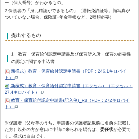
ー（個人番号）がわかるもの」
2.保護者の「身元確認ができるもの」（運転免許証等。顔写真が
ついていない場合、保険証+年金手帳など、2種類必要）
提出するもの
1 教育・保育給付認定申請書及び保育所入所・保育の必要性
の認定に関する申込書
新様式）教育・保育給付認定申請書（PDF：246.1キロバイ
ト）
新様式）教育・保育給付認定申請書（エクセル）（エクセル：
27.4キロバイト）
教育・保育給付認定申請書(記入例)_R8（PDF：272キロバイ
ト）
※保護者（父母等のうち、申請書の保護者記載欄に名前を記載し
た方）以外の方が窓口に申請に来られる場合は、
委任状
が必要で
す。様式は自由です。