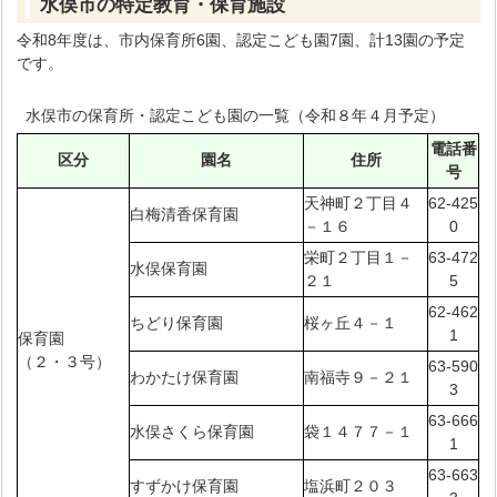
水俣市の特定教育・保育施設
令和8年度は、市内保育所6園、認定こども園7園、計13園の予定
です。
水俣市の保育所・認定こども園の一覧（令和８年４月予定）
電話番
区分
園名
住所
号
天神町２丁目４
62-425
白梅清香保育園
－１６
0
栄町２丁目１－
63-472
水俣保育園
２１
5
62-462
ちどり保育園
桜ヶ丘４－１
1
保育園
（２・３号）
63-590
わかたけ保育園
南福寺９－２１
3
63-666
水俣さくら保育園
袋１４７７－１
1
63-663
すずかけ保育園
塩浜町２０３