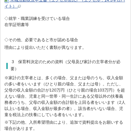
求職活動状況申立書（エクセル形式）（エクセル：14.5キロバ
イト）
◇就学・職業訓練を受けている場合
在学証明書等
◇その他、必要であると市が認める場合
理由により提出いただく書類が異なります。
3 保育料決定のための資料（父母及び家計の主宰者分が必
要）
※家計の主宰者とは、多くの場合、父または母のうち、収入金額
の多い者をいいます（ひとり親の場合、父または母）。ただし、
父母の収入金額の合計が120万円（ひとり親の場合103万円）を超
えない場合、児童と同一世帯・同一生計にある父母以外の扶養義
務者のうち、父母の収入金額の合計額を上回る者をいいます（2人
以上いる場合、収入金額が最多の者）。該当者がいない場合、児
童を税法上の扶養にしている者をいいます。
※下記の他、入所希望理由により、追加で資料提出をお願いする
場合があります。