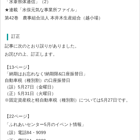
「水葦県体通信」（2）
★連載「水俣元気な事業所ファイル」
第42巻 農事組合法人 本井木生産組合（越小場）
訂正
記事に次のとおり誤りがありました。
お詫びの上、訂正します。
【13ページ】
「納期はお忘れなく!納期限&口座振替日」
自動車税（種別割）の口座振替日
（誤）5月27日（金曜日）
（正）5月31日（火曜日）
※固定資産税と軽自動車税（種別割）については5月27日です。
【22ページ】
「ふれあいセンター5月のイベント情報」
（誤）電話84・9099