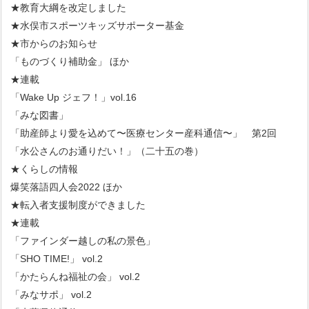
★教育大綱を改定しました
★水俣市スポーツキッズサポーター基金
★市からのお知らせ
「ものづくり補助金」 ほか
★連載
「Wake Up ジェフ！」vol.16
「みな図書」
「助産師より愛を込めて〜医療センター産科通信〜」 第2回
「水公さんのお通りだい！」（二十五の巻）
★くらしの情報
爆笑落語四人会2022 ほか
★転入者支援制度ができました
★連載
「ファインダー越しの私の景色」
「SHO TIME!」 vol.2
「かたらんね福祉の会」 vol.2
「みなサポ」 vol.2