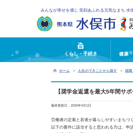
みんなが幸せを感じ 笑顔あふれる元気なまち 水
くらし・手続き
健康
ホーム
＞
人生のできごとから探す
＞
就職
【奨学金返還を最大5年間サ
最終更新日：
2026年4月1日
労働者の定着と若者が暮らしやすいまちづ
以下の要件に該当すると思われる方は、申