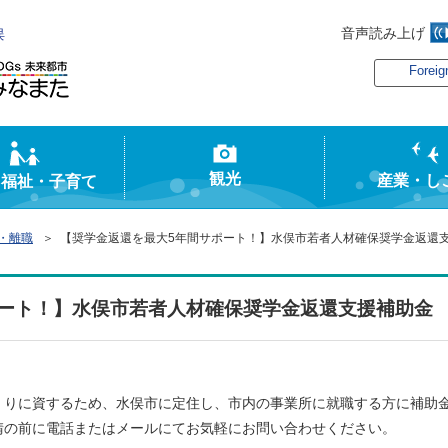
音声読み上げ
俣
Foreig
観光
産業・し
・福祉・子育て
・離職
＞ 【奨学金返還を最大5年間サポート！】水俣市若者人材確保奨学金返還
ポート！】水俣市若者人材確保奨学金返還支援補助金
くりに資するため、水俣市に定住し、市内の事業所に就職する方に補助
請の前に電話またはメールにてお気軽にお問い合わせください。