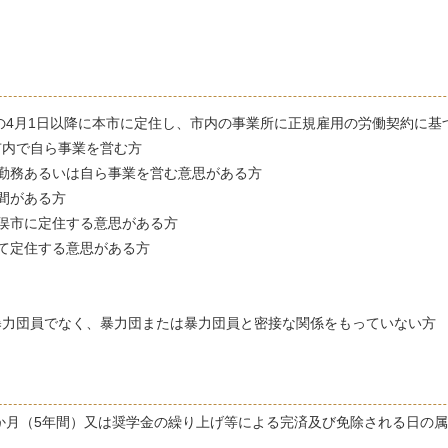
の4月1日以降に本市に定住し、市内の事業所に正規雇用の労働契約に基
市内で自ら事業を営む方
勤務あるいは自ら事業を営む意思がある方
間がある方
俣市に定住する意思がある方
て定住する意思がある方
暴力団員でなく、暴力団または暴力団員と密接な関係をもっていない方
か月（5年間）又は奨学金の繰り上げ等による完済及び免除される日の