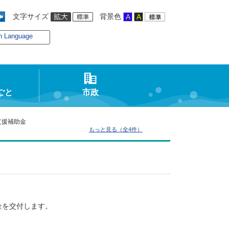
文字サイズ
背景色
n Language
ごと
市政
支援補助金
もっと見る（全4件）
金を交付します。