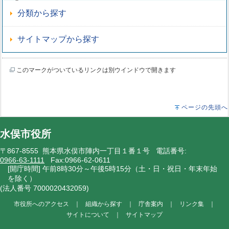
分類から探す
サイトマップから探す
このマークがついているリンクは別ウインドウで開きます
ページの先頭へ
水俣市役所
〒867-8555 熊本県水俣市陣内一丁目１番１号 電話番号:
0966-63-1111
Fax:0966-62-0611
[開庁時間] 午前8時30分～午後5時15分（土・日・祝日・年末年始
を除く）
(法人番号 7000020432059)
市役所へのアクセス
｜
組織から探す
｜
庁舎案内
｜
リンク集
｜
サイトについて
｜
サイトマップ