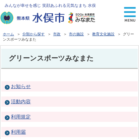
みんなが幸せを感じ 笑顔あふれる元気なまち 水俣
ホーム
＞
分類から探す
＞
市政
＞
市の施設
＞
教育文化施設
＞ グリー
ンスポーツみなまた
グリーンスポーツみなまた
お知らせ
活動内容
利用規定
利用届