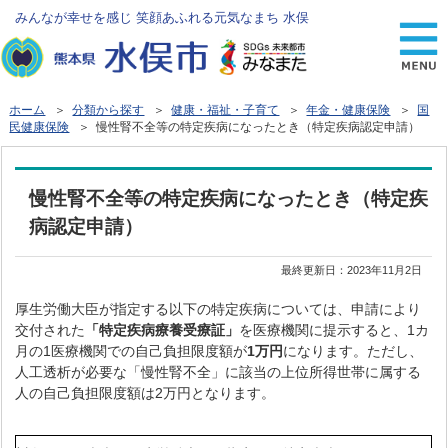
みんなが幸せを感じ 笑顔あふれる元気なまち 水俣
ホーム
＞
分類から探す
＞
健康・福祉・子育て
＞
年金・健康保険
＞
国
民健康保険
＞ 慢性腎不全等の特定疾病になったとき（特定疾病認定申請）
慢性腎不全等の特定疾病になったとき（特定疾
病認定申請）
最終更新日：
2023年11月2日
厚生労働大臣が指定する以下の特定疾病については、申請により
交付された
「特定疾病療養受療証」
を医療機関に提示すると、1カ
月の1医療機関での自己負担限度額が
1万円
になります。ただし、
人工透析が必要な「慢性腎不全」に該当の上位所得世帯に属する
人の自己負担限度額は2万円となります。