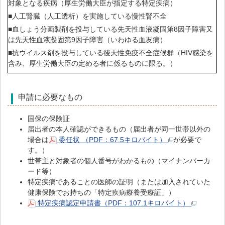
対象となる疾病（厚生労働大臣が指定する特定疾病）
■人工腎臓（人工透析）を実施している慢性腎不全
■血しょう分画製剤を投与している先天性血液凝固第8因子障害又
は先天性血液凝固第9因子障害（いわゆる血友病）
■抗ウイルス剤を投与している後天性免疫不全症候群（HIV感染を
含み、厚生労働大臣の定める者に係るものに限る。）
申請に必要なもの
国保の保険証
届出者の本人確認ができるもの（届出者が同一世帯以外の
場合は
委任状 （PDF：67.5キロバイト）
が必要で
す。）
世帯主と対象者の個人番号がわかるもの（マイナンバーカ
ード等）
特定疾病であることの医師の証明（または加入されていた
健康保険でお持ちの「特定疾病療養受療証」）
特定疾病認定申請書（PDF：107.1キロバイト）