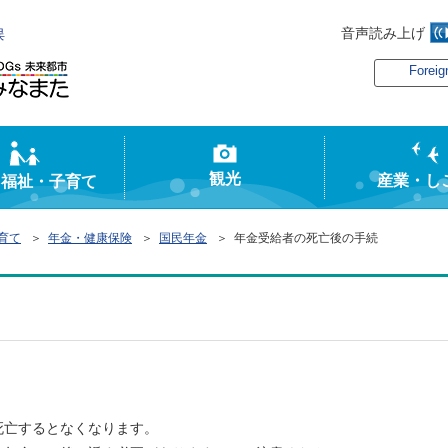
音声読み上げ
俣
Foreig
観光
産業・し
・福祉・子育て
育て
＞
年金・健康保険
＞
国民年金
＞ 年金受給者の死亡後の手続
亡するとなくなります。