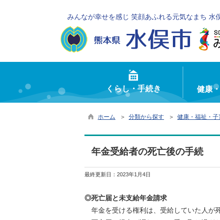
みんなが幸せを感じ 笑顔あふれる元気なまち 水
くらし・手続き
健康
ホーム
＞
分類から探す
＞
健康・福祉・子
年金受給者の死亡後の手続
最終更新日：
2023年1月4日
◎死亡届と未支給年金請求
年金を受ける権利は、受給していた人が死