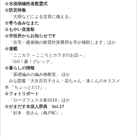
☆水俣病犠牲者慰霊式
☆防災特集
「大雨などによる災害に備える」
☆寄ろ会みなまた
☆もやい音楽祭
☆市役所からお知らせです
「住宅・建築物の耐震対策費用を市が補助します」ほか
☆連載
「ここカラ ～こころとカラダのお話～」
「GO！豪！グレッグ」
☆暮らしの情報
「基礎編みの編み物教室」 ほか
みな図書「大矢百百子さん・花ちゃん・湊くんのオススメ
本 『ちょっとだけ』」
☆フォトリポート
「ローズフェスタ春2018」ほか
☆がまだす水俣人辞典 Vol.17
「杉本 崇さん（梅戸町）」