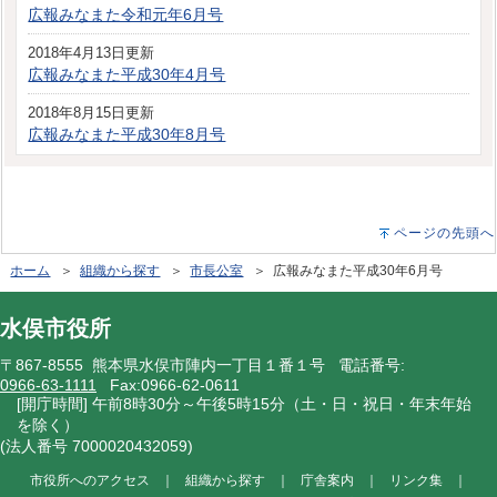
広報みなまた令和元年6月号
2018年4月13日更新
広報みなまた平成30年4月号
2018年8月15日更新
広報みなまた平成30年8月号
ページの先頭へ
ホーム
＞
組織から探す
＞
市長公室
＞ 広報みなまた平成30年6月号
水俣市役所
〒867-8555 熊本県水俣市陣内一丁目１番１号 電話番号:
0966-63-1111
Fax:0966-62-0611
[開庁時間] 午前8時30分～午後5時15分（土・日・祝日・年末年始
を除く）
(法人番号 7000020432059)
市役所へのアクセス
｜
組織から探す
｜
庁舎案内
｜
リンク集
｜