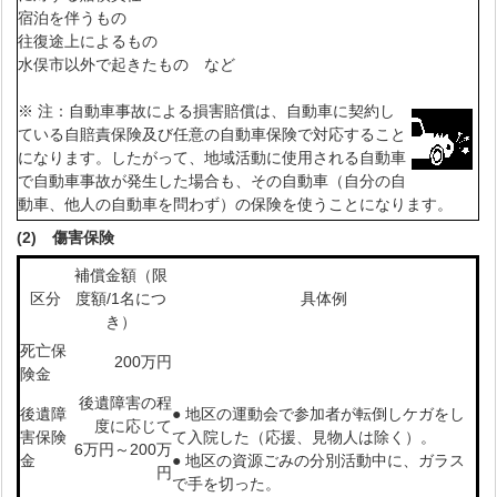
宿泊を伴うもの
往復途上によるもの
水俣市以外で起きたもの など
※ 注：自動車事故による損害賠償は、自動車に契約し
ている自賠責保険及び任意の自動車保険で対応すること
になります。したがって、地域活動に使用される自動車
で自動車事故が発生した場合も、その自動車（自分の自
動車、他人の自動車を問わず）の保険を使うことになります。
(2) 傷害保険
補償金額（限
区分
度額/1名につ
具体例
き）
死亡保
200万円
険金
後遺障害の程
後遺障
● 地区の運動会で参加者が転倒しケガをし
度に応じて
害保険
て入院した（応援、見物人は除く）。
6万円～200万
金
● 地区の資源ごみの分別活動中に、ガラス
円
で手を切った。