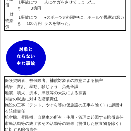
1事故につ
人にケガをさせてしまった。
償
き 3億円
財
1事故につ
●スポーツの指導中に、ボールで民家の窓ガ
物賠
き 100万円
ラスを割った。
償
保険契約者、被保険者、補償対象者の故意による損害
戦争、変乱、暴動、騒じょう、労働争議
地震、噴火、洪水、津波等の天災による損害
同居の親族に対する賠償責任
施設の工事（テント、やぐら等の仮施設の工事を除く）に起因す
る賠償責任
航空機、昇降機、自動車の所有・使用・管理に起因する賠償責任
市民活動等の終了後その活動等の結果（提供した飲食物を除く）
に対する賠償責任