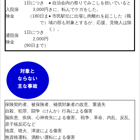
1日につき
● 自治会内の祭りでみこしを担いでいると
入院保
3,000円
きに、転んでケガをした。
険金
（180日ま
● 市民駅伝に出場し肉離れを起こした（職
で）
域の部も対象とするが、応援、見物人は除
く）。
1日につき
通院保
2,000円
険金
(90日まで）
保険契約者、被保険者、補償対象者の故意、重過失
自殺、犯罪、闘争（けんか）行為による傷害
脳疾患、疾病、心神喪失による傷害。 戦争、革命、内乱、反乱、
原子核反応など
地震、噴火、津波による傷害
無資格運転、酒酔い運転による傷害