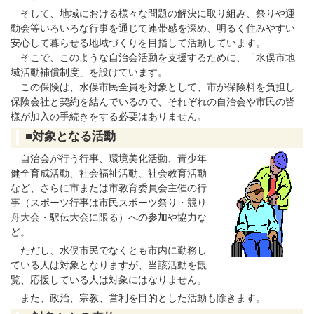
そして、地域における様々な問題の解決に取り組み、祭りや運
動会等いろいろな行事を通じて連帯感を深め、明るく住みやすい
安心して暮らせる地域づくりを目指して活動しています。
そこで、このような自治会活動を支援するために、「水俣市地
域活動補償制度」を設けています。
この保険は、水俣市民全員を対象として、市が保険料を負担し
保険会社と契約を結んでいるので、それぞれの自治会や市民の皆
様が加入の手続きをする必要はありません。
■対象となる活動
自治会が行う行事、環境美化活動、青少年
健全育成活動、社会福祉活動、社会教育活動
など、さらに市または市教育委員会主催の行
事（スポーツ行事は市民スポーツ祭り・競り
舟大会・駅伝大会に限る）への参加や協力な
ど。
ただし、水俣市民でなくとも市内に勤務し
ている人は対象となりますが、当該活動を観
覧、応援している人は対象にはなりません。
また、政治、宗教、営利を目的とした活動も除きます。