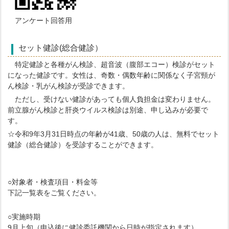
アンケート回答用
セット健診(総合健診）
特定健診と各種がん検診、超音波（腹部エコー）検診がセット
になった健診です。女性は、奇数・偶数年齢に関係なく子宮頸が
ん検診・乳がん検診が受診できます。
ただし、受けない健診があっても個人負担金は変わりません。
前立腺がん検診と肝炎ウイルス検診は別途、申し込みが必要で
す。
☆令和9年3月31日時点の年齢が41歳、50歳の人は、無料でセット
健診（総合健診）を受診することができます。
○対象者・検査項目・料金等
下記一覧表をご覧ください。
○実施時期
9月上旬（申込後に健診委託機関から日時が指定されます）