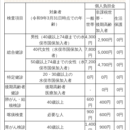
個人負担金
対象者
非課税世
検査項目
（令和9年3月31日時点での年
一般
帯・
生活
齢）
世帯
後期高齢
保護
加入者
男性（40歳以上74歳までの水
4,300
2,900円
0円
俣市国保加入者）
円
40代女性（水俣市国保加入
7,800
総合健診
5,000円
0円
者）
円
50歳以上74歳までの女性（水
7,200
4,700円
0円
俣市国保加入者）
円
20・30歳以上の
特定健診
0円
0円
0円
水俣市国保加入者
後期高齢者
後期高齢者
-
0円
0円
健診
医療加入者
肺がん・結
600
40歳以上
400円
0円
核検診
円
900
喀痰検査
必要な人
600円
0円
円
1,400
胃がん検診
40歳以上
900円
0円