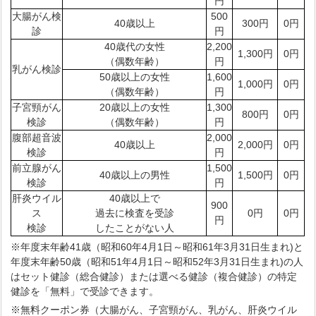
円
大腸がん検
500
40歳以上
300円
0円
診
円
40歳代の女性
2,200
1,300円
0円
（偶数年齢）
円
乳がん検診
50歳以上の女性
1,600
1,000円
0円
（偶数年齢）
円
子宮頸がん
20歳以上の女性
1,300
800円
0円
検診
（偶数年齢）
円
腹部超音波
2,000
40歳以上
2,000円
0円
検診
円
前立腺がん
1,500
40歳以上の男性
1,500円
0円
検診
円
肝炎ウイル
40歳以上で
900
ス
過去に検査を受診
0円
0円
円
検診
したことがない人
※年度末年齢41歳（昭和60年4月1日～昭和61年3月31日生まれ)と
年度末年齢50歳（昭和51年4月1日～昭和52年3月31日生まれ)の人
はセット健診（総合健診）または選べる健診（複合健診）の特定
健診を「無料」で受診できます。
※無料クーポン券（大腸がん、子宮頸がん、乳がん、肝炎ウイル