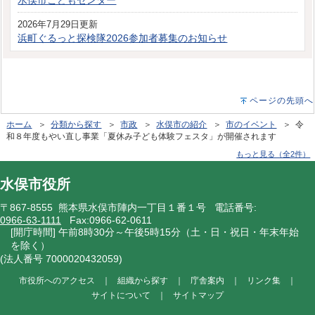
水俣市こどもセンター
2026年7月29日更新
浜町ぐるっと探検隊2026参加者募集のお知らせ
ページの先頭へ
ホーム
＞
分類から探す
＞
市政
＞
水俣市の紹介
＞
市のイベント
＞ 令
和８年度もやい直し事業「夏休み子ども体験フェスタ」が開催されます
もっと見る（全2件）
水俣市役所
〒867-8555 熊本県水俣市陣内一丁目１番１号 電話番号:
0966-63-1111
Fax:0966-62-0611
[開庁時間] 午前8時30分～午後5時15分（土・日・祝日・年末年始
を除く）
(法人番号 7000020432059)
市役所へのアクセス
｜
組織から探す
｜
庁舎案内
｜
リンク集
｜
サイトについて
｜
サイトマップ