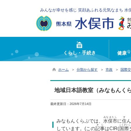
みんなが幸せを感じ 笑顔あふれる元気なまち 水
くらし・手続き
健康
ホーム
＞
分類から探す
＞
市政
＞
国際交
地域日本語教室（みなもんくら
最終更新日：
2026年7月14日
みなまたし
す
みなもんくらぶでは、
水俣市
に
住
きじ
こくさいこ
しています。(この
記事
はCIR(
国際