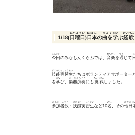
にちようび
にほん
きょく
まな
けいけん
1/18(
日曜日
)
日本
の
曲を
学
ぶ
経験
こんかい
おんがく
つう
今回
のみなもんくらぶでは、
音楽
を
通
じて
ぎのうじっしゅうせい
技能実習生
たちはボランティアサポーター
まな
がっきえんそう
ちょうせん
を
学
び、
楽器演奏
にも
挑戦
しました。
さんかしゃすう
ぎのうじっしゅうせい
めい
ほかにほ
参加者数
：
技能実習生
など10
名
、その
他日