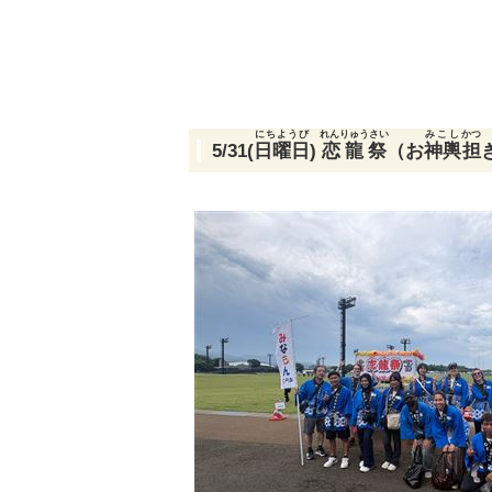
にちようび
れんりゅうさい
みこし
かつ
5/31(
日曜日
)
恋龍祭
（お
神輿
担