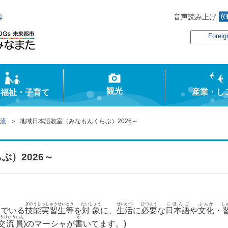
音声読み上げ
俣
Foreig
観光
産業・し
・福祉・子育て
流
＞ 地域日本語教室（みなもんくらぶ）2026～
ぶ）2026～
ぎのうじっしゅうせいとう
たいしょう
せいかつ
ひつよう
にほんご
ぶんか
し
んでいる
技能実習生等
を
対象
に、
生活
に
必要
な
日本語
や
文化
・
うりゅういん
か
交流員
)のマーシャが
書
いてます。)