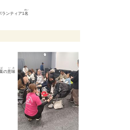
めい
ボランティア1
名
とば
いみ
葉
の
意味