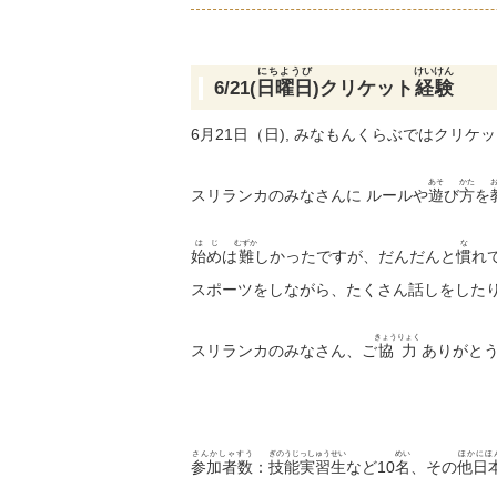
にちようび
けいけん
6/21(
日曜日
)
クリケット
経験
6月21日（日), みなもんくらぶではクリケ
あそ
かた
スリランカのみなさんに ルールや
遊
び
方
を
はじ
むずか
な
始め
は
難
しかったですが、だんだんと
慣
れ
スポーツをしながら、たくさん話しをした
きょうりょく
スリランカのみなさん、ご
協力
ありがとう
さんかしゃすう
ぎのうじっしゅうせい
めい
ほかにほ
参加者数
：
技能実習生
など10
名
、その
他日