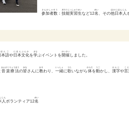
さんかしゃすう
ぎのうじっしゅうせい
めい
ほかにほんじん
参加者数
：
技能実習生
など12
名
、その
他日本人
にほんご
にほんぶんか
まな
かいさい
日本語
や
日本文化
を
学
ぶイベントを
開催
しました。
おんがくりょうほう
みな
おそ
いっしょ
うた
からだ
うご
かんじ
こ
と
音楽療法
の
皆
さんに
教
わり、
一緒
に
歌
いながら
体
を
動
かし、
漢字
や
言
んじん
めい
本人
ボランティア12
名