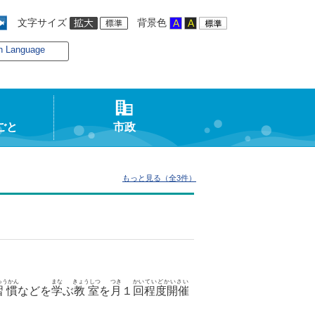
文字サイズ
背景色
n Language
ごと
市政
もっと見る（全3件）
ゅうかん
まな
きょうしつ
つき
かい
ていどかいさい
習慣
などを
学
ぶ
教室
を
月
１
回
程度開催