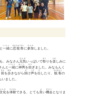
いっしょ
れんりゅうさい
さんか
と
一緒
に
恋龍祭
に
参加
しました。
げんき
まつ
たの
も、みなさん
元気
いっぱいで
祭
りを
楽
しみに
いっしょ
みこし
かつ
さんと
一緒
に
神輿
を
担
ぎました。みなもんく
まえ
ある
か
こえ
だ
かんきゃく
、
前
を
歩
きながら
掛
け
声
を
出
したり、
観客
の
もいました。
ぶんか
たいけん
よ
きかい
文化
を
体験
できる、とても
良
い
機会
となりま