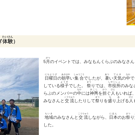
たいけん
ぎ
体験
）
がつ
5
月
のイベントでは、みなもんくらぶのみなさん
にちようび
あさ
はや
しゅうごう
あつ
てんき
なか
日曜日
の
朝
早
い
集合
でしたが、
暑
い
天気
の
中
で
ようす
まつ
しやくしょ
している
様子
でした。
祭
りでは、
市役所
のみな
なか
みこし
かつ
ひと
らぶのメンバーの
中
には
神輿
を
担
ぐ
人
もいれば
こうりゅう
まつ
も
あ
ひと
みなさんと
交流
したりして
祭
りを
盛
り
上
げる
人
ちいき
こうりゅう
にほん
まつ
地域
のみなさんと
交流
しながら、
日本
のお
祭
り
した。