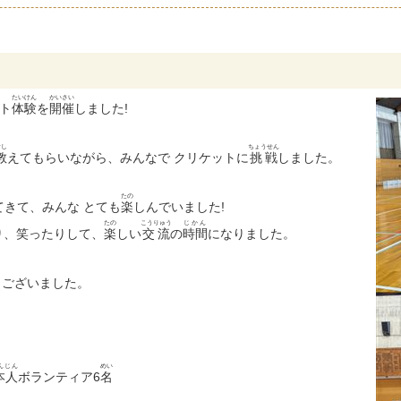
たいけん
かいさい
ット
体験
を
開催
しました!
おし
ちょうせん
教
えてもらいながら、みんなで クリケットに
挑戦
しました。
たの
てきて、みんな とても
楽
しんでいました!
たの
こうりゅう
じかん
り、笑ったりして、
楽
しい
交流
の
時間
になりました。
ございました。
んじん
めい
本人
ボランティア6
名