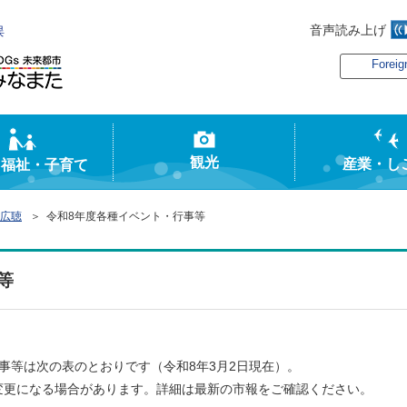
音声読み上げ
俣
Foreig
観光
産業・し
・福祉・子育て
広聴
＞ 令和8年度各種イベント・行事等
等
事等は次の表のとおりです（令和8年3月2日現在）。
変更になる場合があります。詳細は最新の市報をご確認ください。