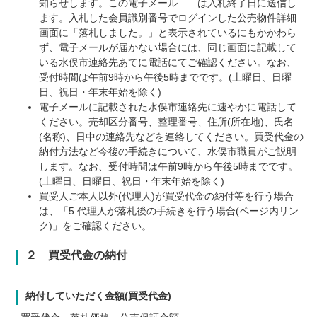
知らせします。この電子メール は入札終了日に送信し
ます。入札した会員識別番号でログインした公売物件詳細
画面に「落札しました。」と表示されているにもかかわら
ず、電子メールが届かない場合には、同じ画面に記載して
いる水俣市連絡先あてに電話にてご確認ください。なお、
受付時間は午前9時から午後5時までです。(土曜日、日曜
日、祝日・年末年始を除く)
電子メールに記載された水俣市連絡先に速やかに電話して
ください。売却区分番号、整理番号、住所(所在地)、氏名
(名称)、日中の連絡先などを連絡してください。買受代金の
納付方法など今後の手続きについて、水俣市職員がご説明
します。なお、受付時間は午前9時から午後5時までです。
(土曜日、日曜日、祝日・年末年始を除く)
買受人ご本人以外(代理人)が買受代金の納付等を行う場合
は、「5.代理人が落札後の手続きを行う場合(ページ内リン
ク)」をご確認ください。
２ 買受代金の納付
納付していただく金額(買受代金)