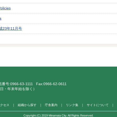
olicies
a
23年11月号
話番号:
0966-63-1111
Fax:0966-62-0611
・祝日・年末年始を除く）
クセス
｜
組織から探す
｜
庁舎案内
｜
リンク集
｜
サイトについて
｜
Copyright (C) 2019 Minamata City. All Rights Reserved.