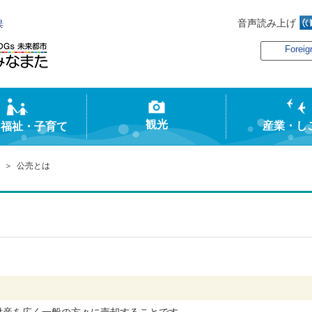
音声読み上げ
俣
Foreig
観光
産業・し
・福祉・子育て
＞ 公売とは