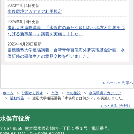
2020年4月1日更新
水俣環境アカデミア利用規定
2025年6月4日更新
慶応大学遠隔講義 「水俣市の新たな取組み～地方と世界をつ
なげる新事業～」講義を実施しました。
2026年4月20日更新
慶應義塾大学遠隔講義「台湾青年百億海外夢実現基金計画」水
俣研修の研修生との意見交換を行いました。
ページの先頭へ
ホーム
＞
分類から探す
＞
市政
＞
市の施設
＞
水俣環境アカデミア
＞
活動報告
＞ 慶応大学遠隔講義「水俣病とは何か？」を実施しました。
もっと見る（全3件）
水俣市役所
〒867-8555 熊本県水俣市陣内一丁目１番１号 電話番号:
0966-63-1111
Fax:0966-62-0611