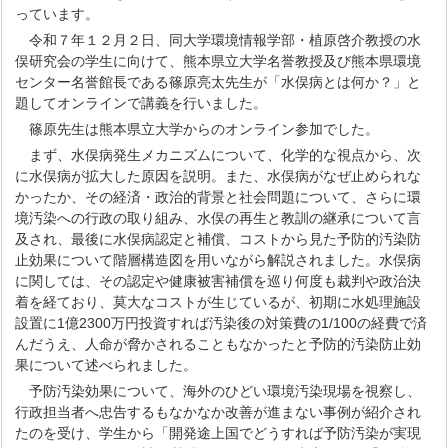
っています。
令和７年１２月２日、同大学環境情報学部・植原啓介教授の水
俣研究会の学生に向けて、熊本県立大学名誉教授及び熊本県環境
センター名誉館長である篠原亮太先生が「水俣病とは何か？」と
題してオンラインで講義を行いました。
篠原先生は熊本県立大学からのオンライン参加でした。
まず、水俣病発生メカニズムについて、化学的な視点から、次
に水俣病が拡大した原因を説明。また、水俣病がなぜ止められな
かったか、その経済・政治的背景と社会問題について、さらに環
境汚染への行政の取り組み、水俣の再生と教訓の継承について言
及され、最後に水俣病認定と補償、コストから見た予防的汚染防
止効果について階層構造図を用いながら解説されました。水俣病
に関しては、その認定や健康被害補償を巡り何度も裁判や政治決
着を経ており、莫大なコストが生じているが、初期に水処理施設
設置に1億2300万円投資すれば汚染後の対策費の1/100の経費で済
んだうえ、人命が脅かされることもなかったと予防的汚染防止効
果について述べられました。
予防汚染効果について、海外のひどい環境汚染現場を視察し、
行政担当者へ忠告するもなかなか改善が進まない事例が紹介され
たのを受け、学生から「開発途上国でどうすれば予防汚染が実現