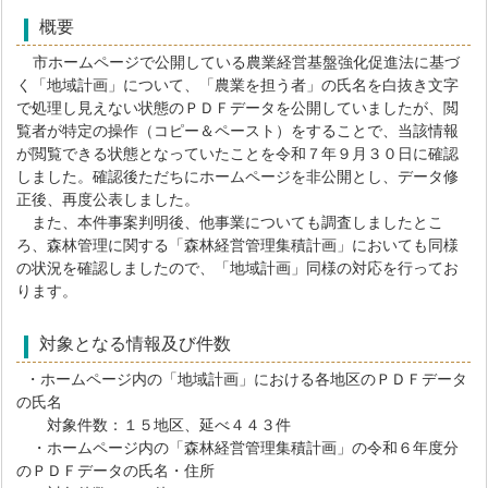
概要
市ホームページで公開している農業経営基盤強化促進法に基づ
く「地域計画」について、「農業を担う者」の氏名を白抜き文字
で処理し見えない状態のＰＤＦデータを公開していましたが、閲
覧者が特定の操作（コピー＆ペースト）をすることで、当該情報
が閲覧できる状態となっていたことを令和７年９月３０日に確認
しました。確認後ただちにホームページを非公開とし、データ修
正後、再度公表しました。
また、本件事案判明後、他事業についても調査しましたとこ
ろ、森林管理に関する「森林経営管理集積計画」においても同様
の状況を確認しましたので、「地域計画」同様の対応を行ってお
ります。
対象となる情報及び件数
・ホームページ内の「地域計画」における各地区のＰＤＦデータ
の氏名
対象件数：１５地区、延べ４４３件
・ホームページ内の「森林経営管理集積計画」の令和６年度分
のＰＤＦデータの氏名・住所