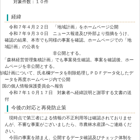
対象件数：１０件
経緯
令和７年４月２２日 「地域計画」をホームページ公開
令和７年９月３０日 ニュース報道及び外部より指摘をうけ、
確認の結果、本市でも同様の事案を確認。ホームページでの「地
域計画」の公表を
非公開とする。
「森林経営管理集積計画」でも事案発生確認。事案を確認後、ホー
ムページを非公開とする。
域計画について、氏名欄データを削除処理しＰＤＦデータ化したデ
ータを再度ホームページ内で公開
国の個人情報保護委員会へ報告
令和７年１０月１７日 対象者へ経緯説明と謝罪する文書の送
付
今後の対応と再発防止策
現時点で第三者による情報の不正利用等は確認されておりませ
んが、不審な事案がございましたら、市農林水産課へご連絡くだ
さい。
今回の事案を踏まえ、公開するデータ確認及びチェック体制を