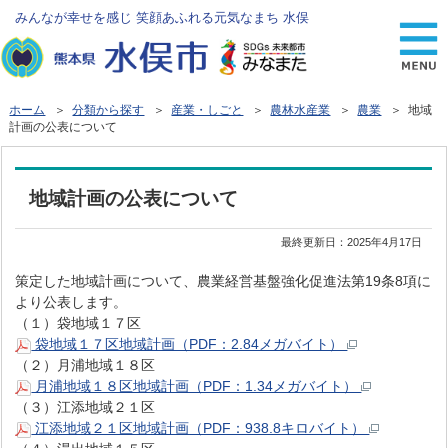
みんなが幸せを感じ 笑顔あふれる元気なまち 水俣
ホーム
＞
分類から探す
＞
産業・しごと
＞
農林水産業
＞
農業
＞ 地域
計画の公表について
地域計画の公表について
最終更新日：
2025年4月17日
策定した地域計画について、農業経営基盤強化促進法第19条8項に
より公表します。
（１）袋地域１７区
袋地域１７区地域計画（PDF：2.84メガバイト）
（２）月浦地域１８区
月浦地域１８区地域計画（PDF：1.34メガバイト）
（３）江添地域２１区
江添地域２１区地域計画（PDF：938.8キロバイト）