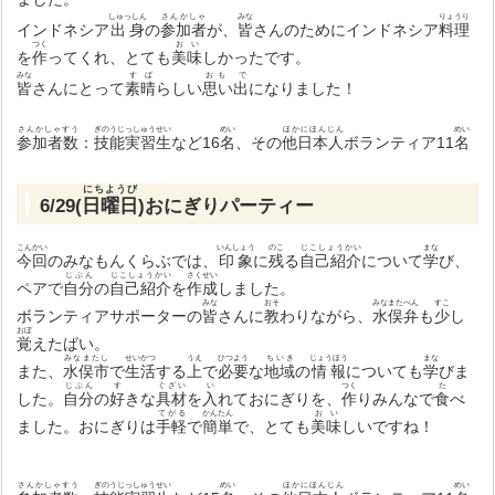
しゅっしん
さんかしゃ
みな
りょうり
インドネシア
出身
の
参加者
が、
皆
さんのためにインドネシア
料理
つく
おい
を
作
ってくれ、とても
美味
しかったです。
みな
すば
おも で
皆
さんにとって
素晴
らしい
思い出
になりました！
さんかしゃすう
ぎのうじっしゅうせい
めい
ほかにほんじん
めい
参加者数
：
技能実習生
など16
名
、その
他日本人
ボランティア11
名
にちようび
6/29(
日曜日
)おにぎりパーティー
こんかい
いんしょう
のこ
じこしょうかい
まな
今回
のみなもんくらぶでは、
印象
に
残
る
自己紹介
について
学
び、
じぶん
じこしょうかい
さくせい
ペアで
自分
の
自己紹介
を
作成
しました。
みな
おそ
みなまたべん
すこ
ボランティアサポーターの
皆
さんに
教
わりながら、
水俣弁
も
少
し
おぼ
覚
えたばい。
みなまたし
せいかつ
うえ
ひつよう
ちいき
じょうほう
まな
また、
水俣市
で
生活
する
上
で
必要
な
地域
の
情報
についても
学
びま
じぶん
す
ぐざい
い
つく
た
した。
自分
の
好
きな
具材
を
入
れておにぎりを、
作
りみんなで
食
べ
てがる
かんたん
おい
ました。おにぎりは
手軽
で
簡単
で、とても
美味
しいですね！
さんかしゃすう
ぎのうじっしゅうせい
めい
ほかにほんじん
めい