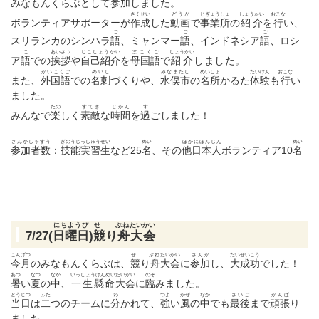
みなもんくらぶとして
参加
しました。
さくせい
どうが
じぎょうしょ
しょうかい
おこな
ボランティアサポーターが
作成
した
動画
で
事業所
の
紹介
を
行
い、
ご
ご
ご
スリランカのシンハラ
語
、ミャンマー
語
、インドネシア
語
、ロシ
ご
あいさつ
じこしょうかい
ぼこくご
しょうかい
ア
語
での
挨拶
や
自己紹介
を
母国語
で
紹介
しました。
がいこくご
めいし
みなまたし
めいしょ
たいけん
おこな
また、
外国語
での
名刺
づくりや、
水俣市
の
名所
かるた
体験
も
行
い
ました。
たの
すてき
じかん
す
みんなで
楽
しく
素敵
な
時間
を
過
ごしました！
さんかしゃすう
ぎのうじっしゅうせい
めい
ほかにほんじん
めい
参加者数
：
技能実習生
など25
名
、その
他日本人
ボランティア10
名
にちようび
せ ぶね
たいかい
7/27(
日曜日
)
競り舟
大会
こんげつ
せ ぶね
たいかい
さんか
だいせいこう
今月
のみなもんくらぶは、
競り舟
大会
に
参加
し、
大成功
でした！
あつ
なつ
なか
いっしょうけんめい
たいかい
のぞ
暑
い
夏
の
中
、
一生懸命
大会
に
臨
みました。
とうじつ
ふた
わ
つよ
かぜ
なか
さいご
がんば
当日
は
二
つのチームに
分
かれて、
強
い
風
の
中
でも
最後
まで
頑張
り
ました。