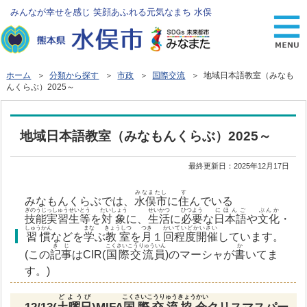
みんなが幸せを感じ 笑顔あふれる元気なまち 水俣
ホーム
＞
分類から探す
＞
市政
＞
国際交流
＞ 地域日本語教室（みなも
んくらぶ）2025～
地域日本語教室（みなもんくらぶ）2025～
最終更新日：
2025年12月17日
みなまたし
す
みなもんくらぶでは、
水俣市
に
住
んでいる
ぎのうじっしゅうせいとう
たいしょう
せいかつ
ひつよう
にほんご
ぶんか
技能実習生等
を
対象
に、
生活
に
必要
な
日本語
や
文化
・
しゅうかん
まな
きょうしつ
つき
かい
ていどかいさい
習慣
などを
学
ぶ
教室
を
月
１
回
程度開催
しています。
きじ
こくさいこうりゅういん
か
(この
記事
はCIR(
国際交流員
)のマーシャが
書
いてま
す。)
どようび
こくさいこうりゅうきょうかい