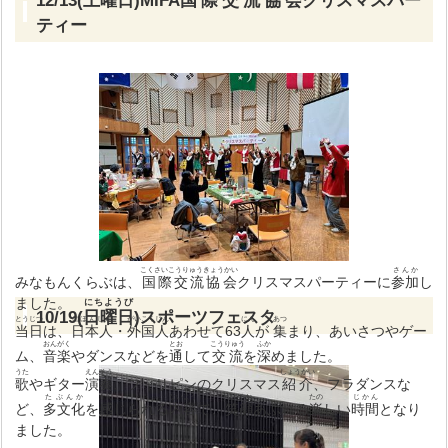
12/13(
土曜日
)MIFA
国際交流協会
クリスマスパー
ティー
こくさいこうりゅうきょうかい
さんか
みなもんくらぶは、
国際交流協会
クリスマスパーティーに
参加
し
ました。
にちようび
10/19(
日曜日
)スポーツフェスタ
とうじつ
にほんじん
がいこくじん
にん
あつ
当日
は、
日本人
・
外国人
あわせて63
人
が
集
まり、あいさつやゲー
おんがく
とお
こうりゅう
ふか
ム、
音楽
やダンスなどを
通
して
交流
を
深
めました。
うた
えんそう
しょうかい
歌
やギター
演奏
、フィリピンのクリスマス
紹介
、フラダンスな
たぶんか
かん
ないよう
えがお
たの
じかん
ど、
多文化
を
感
じられる
内容
で、
笑顔
あふれる
楽
しい
時間
となり
ました。