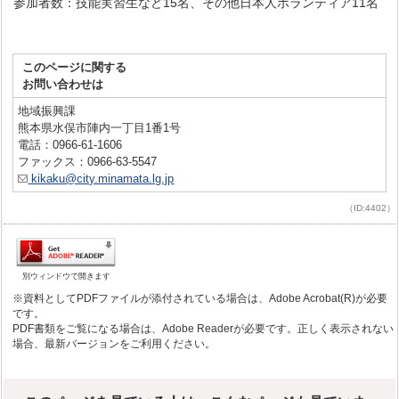
参加者数
：
技能実習生
など15
名
、その
他日本人
ボランティア11
名
このページに関する
お問い合わせは
地域振興課
熊本県水俣市陣内一丁目1番1号
電話：0966-61-1606
ファックス：0966-63-5547
kikaku@city.minamata.lg.jp
（ID:4402）
別ウィンドウで開きます
※資料としてPDFファイルが添付されている場合は、Adobe Acrobat(R)が必要
です。
PDF書類をご覧になる場合は、Adobe Readerが必要です。正しく表示されない
場合、最新バージョンをご利用ください。