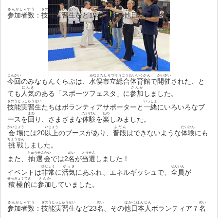
さんかしゃすう
ぎのうじっしゅうせい
めい
ほかにほんじん
めい
参加者数
：
技能実習生
など19
名
、その
他日本人
44
名
こんかい
みなまたしりつそうごうたいいくかん
かいさい
今回
のみなもんくらぶは、
水俣市立総合体育館
で
開催
された、と
にんき
さんか
ても
人気
のある「スポーツフェスタ」に
参加
しました。
ぎのうじっしゅうせい
いっしょ
技能実習生
たちはボランティアサポーターと
一緒
にいろいろなブ
まわ
たいけん
たの
ースを
回
り、さまざまな
体験
を
楽
しみました。
かいじょう
いじょう
ふだん
たいけん
会場
には20
以上
のブースがあり、
普段
はできないような
体験
にも
ちょうせん
挑戦
しました。
ちゅうせんかい
めい
とうせん
また、
抽選会
では2
名
が
当選
しました！
ひじょう
かっき
ぜんいん
イベントは
非常
に
活気
にあふれ、エネルギッシュで、
全員
が
せっきょくてき
さんか
積極的
に
参加
していました。
さんかしゃすう
ぎのうじっしゅうせい
めい
ほかにほんじん
めい
参加者数
：
技能実習生
など23
名
、その
他日本人
ボランティア７
名