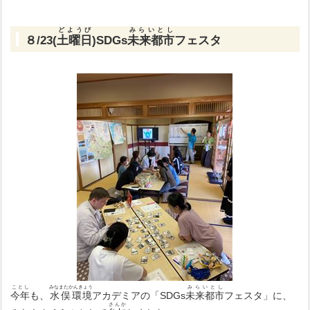
どようび
みらいとし
８/23(
土曜日
)SDGs
未来都市
フェスタ
ことし
みなまたかんきょう
みらいとし
今年
も、
水俣環境
アカデミアの「SDGs
未来都市
フェスタ」に、
さんか