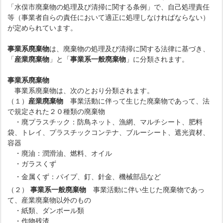
「水俣市廃棄物の処理及び清掃に関する条例」で、自己処理責任
等（事業者自らの責任において適正に処理しなければならない）
が定められています。
事業系廃棄物
は、廃棄物の処理及び清掃に関する法律に基づき、
「
産業廃棄物
」と「
事業系一般廃棄物
」に分類されます。
事業系廃棄物
事業系廃棄物は、次のとおり分類されます。
（１）
産業廃棄物
事業活動に伴って生じた廃棄物であって、法
で規定された２０種類の廃棄物
・廃プラスチック：防鳥ネット、漁網、マルチシート、肥料
袋、トレイ、プラスチックコンテナ、ブルーシート、遮光資材、
容器
・廃油：潤滑油、燃料、オイル
・ガラスくず
・金属くず：パイプ、釘、針金、機械部品など
（２）
事業系一般廃棄物
事業活動に伴い生じた廃棄物であっ
て、産業廃棄物以外のもの
・紙類、ダンボール類
・作物残渣