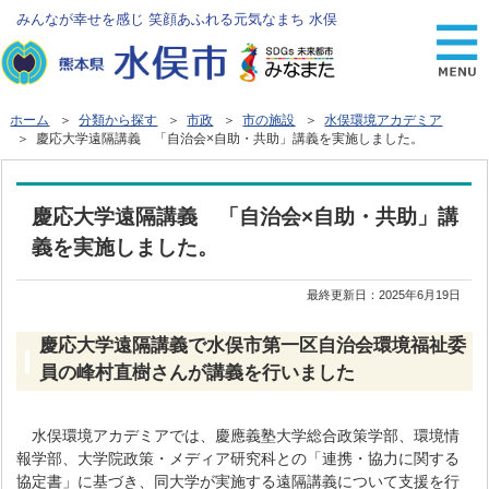
みんなが幸せを感じ 笑顔あふれる元気なまち 水俣
ホーム
＞
分類から探す
＞
市政
＞
市の施設
＞
水俣環境アカデミア
＞ 慶応大学遠隔講義 「自治会×自助・共助」講義を実施しました。
慶応大学遠隔講義 「自治会×自助・共助」講
義を実施しました。
最終更新日：
2025年6月19日
慶応大学遠隔講義で水俣市第一区自治会環境福祉委
員の峰村直樹さんが講義を行いました
水俣環境アカデミアでは、慶應義塾大学総合政策学部、環境情
報学部、大学院政策・メディア研究科との「連携・協力に関する
協定書」に基づき、同大学が実施する遠隔講義について支援を行