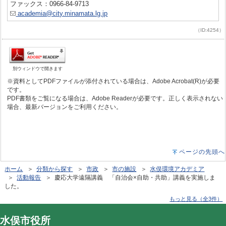
ファックス：0966-84-9713
academia@city.minamata.lg.jp
（ID:4254）
別ウィンドウで開きます
※資料としてPDFファイルが添付されている場合は、Adobe Acrobat(R)が必要
です。
PDF書類をご覧になる場合は、Adobe Readerが必要です。正しく表示されない
場合、最新バージョンをご利用ください。
ページの先頭へ
ホーム
＞
分類から探す
＞
市政
＞
市の施設
＞
水俣環境アカデミア
＞
活動報告
＞ 慶応大学遠隔講義 「自治会×自助・共助」講義を実施しま
した。
もっと見る（全3件）
水俣市役所