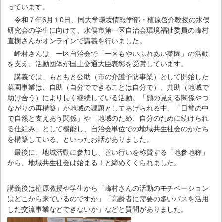
っています。
令和７年6月１0日、同大学環境情報学部・植原啓介教授の水俣
研究会の学生に向けて、水俣市第一区自治会環境福祉委員の峰村
直樹さんがオンラインで講義を行いました。
峰村さんは、一区自治会で「一区もやいふれあい菜園」の活動
を支え、活動団体が国土交通大臣表彰を受賞しています。
講義では、もともと公助（市の介護予防事業）として開始した
菜園事業は、自助（自分でできることは自分で）、共助（地域で
助け合う）により長く継続している活動。「顔の見える関係やつ
ながりの再構築」が地域の課題としてあげられる中、「日常の中
で自然と支えあう関係」や「地域のため、自分のために続けられ
る仕組み」として機能し、自治会単位での地域共生社会のかたち
を構築している、といったお話がありました。
最後に、地域活動に参加し、善い行いを称賛する「地参地称」
から、地域共生社会は始まる！と締めくくられました。
講義後は植原教授や学生から「峰村さんの活動のモチベーション
はどこから来ているのですか」「高齢者に需要の多いバスを活用
した交流事業などできないか」などと質問がありました。