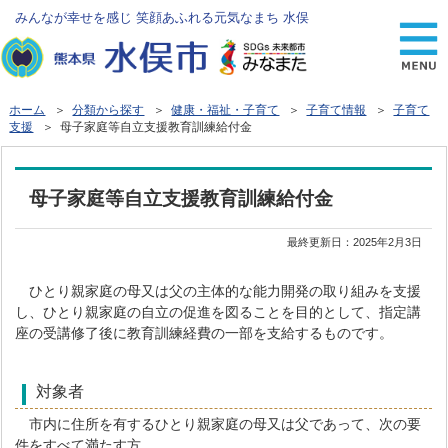
みんなが幸せを感じ 笑顔あふれる元気なまち 水俣
ホーム
＞
分類から探す
＞
健康・福祉・子育て
＞
子育て情報
＞
子育て
支援
＞ 母子家庭等自立支援教育訓練給付金
母子家庭等自立支援教育訓練給付金
最終更新日：
2025年2月3日
ひとり親家庭の母又は父の主体的な能力開発の取り組みを支援
し、ひとり親家庭の自立の促進を図ることを目的として、指定講
座の受講修了後に教育訓練経費の一部を支給するものです。
対象者
市内に住所を有するひとり親家庭の母又は父であって、次の要
件をすべて満たす方