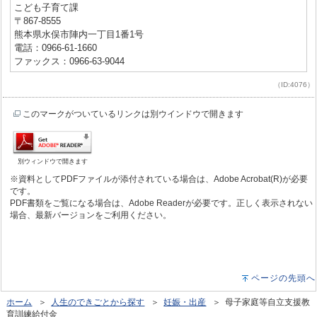
こども子育て課
〒867-8555
熊本県水俣市陣内一丁目1番1号
電話：0966-61-1660
ファックス：0966-63-9044
（ID:4076）
このマークがついているリンクは別ウインドウで開きます
別ウィンドウで開きます
※資料としてPDFファイルが添付されている場合は、Adobe Acrobat(R)が必要
です。
PDF書類をご覧になる場合は、Adobe Readerが必要です。正しく表示されない
場合、最新バージョンをご利用ください。
ページの先頭へ
ホーム
＞
人生のできごとから探す
＞
妊娠・出産
＞ 母子家庭等自立支援教
育訓練給付金