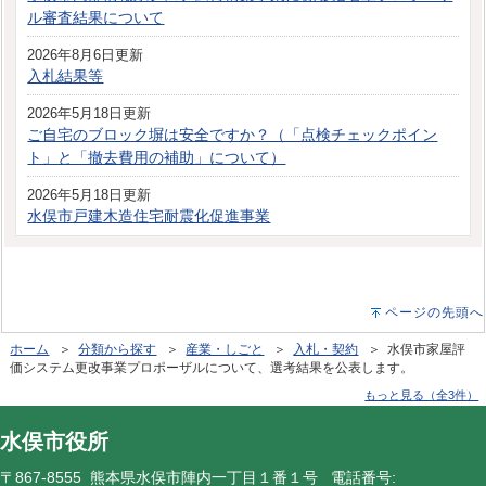
ル審査結果について
2026年8月6日更新
入札結果等
2026年5月18日更新
ご自宅のブロック塀は安全ですか？（「点検チェックポイン
ト」と「撤去費用の補助」について）
2026年5月18日更新
水俣市戸建木造住宅耐震化促進事業
ページの先頭へ
ホーム
＞
分類から探す
＞
産業・しごと
＞
入札・契約
＞ 水俣市家屋評
価システム更改事業プロポーザルについて、選考結果を公表します。
もっと見る（全3件）
水俣市役所
〒867-8555 熊本県水俣市陣内一丁目１番１号 電話番号: