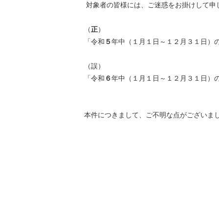
対象者の皆様には、ご迷惑をお掛けして申
（
正
）
「令和
５
年中（１月１日～１２月３１日）
（誤）
「令和
６
年中（１月１日～１２月３１日）
本件につきまして、ご不明な点がございました