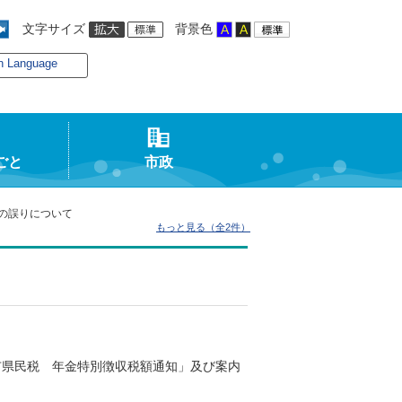
文字サイズ
背景色
n Language
ごと
市政
の誤りについて
もっと見る（全2件）
市県民税 年金特別徴収税額通知」及び案内