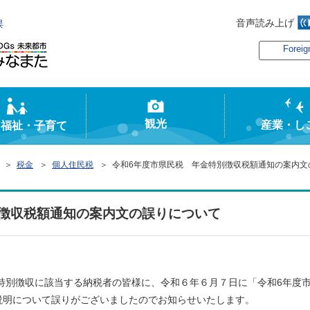
音声読み上げ
俣
Foreig
観光
産業・し
・福祉・子育て
＞
税金
＞
個人住民税
＞ 令和6年度市県民税 年金特別徴収税額通知の案内文
別徴収税額通知の案内文の誤りについて
特別徴収に該当する納税者の皆様に、令和６年６月７日に「令和6年度
説明について誤りがございましたのでお知らせいたします。