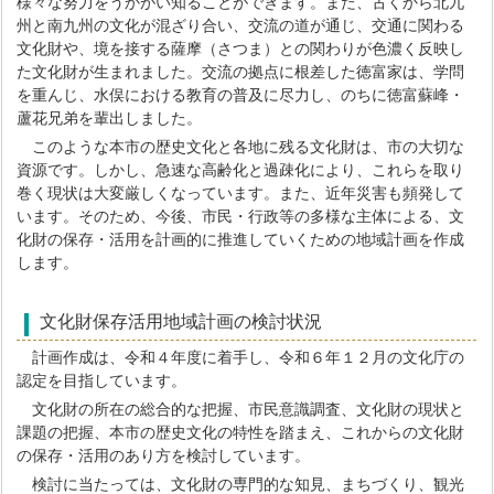
様々な努力をうかがい知ることができます。また、古くから北九
州と南九州の文化が混ざり合い、交流の道が通じ、交通に関わる
文化財や、境を接する薩摩（さつま）との関わりが色濃く反映し
た文化財が生まれました。交流の拠点に根差した徳富家は、学問
を重んじ、水俣における教育の普及に尽力し、のちに徳富蘇峰・
蘆花兄弟を輩出しました。
このような本市の歴史文化と各地に残る文化財は、市の大切な
資源です。しかし、急速な高齢化と過疎化により、これらを取り
巻く現状は大変厳しくなっています。また、近年災害も頻発して
います。そのため、今後、市民・行政等の多様な主体による、文
化財の保存・活用を計画的に推進していくための地域計画を作成
します。
文化財保存活用地域計画の検討状況
計画作成は、令和４年度に着手し、令和６年１２月の文化庁の
認定を目指しています。
文化財の所在の総合的な把握、市民意識調査、文化財の現状と
課題の把握、本市の歴史文化の特性を踏まえ、これからの文化財
の保存・活用のあり方を検討しています。
検討に当たっては、文化財の専門的な知見、まちづくり、観光